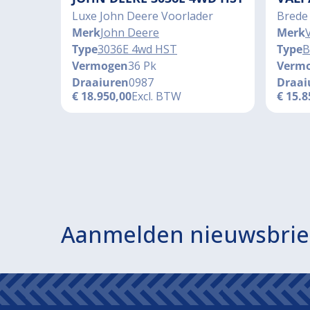
Luxe John Deere Voorlader
Brede
Merk
John Deere
Merk
Type
3036E 4wd HST
Type
B
Vermogen
36 Pk
Verm
Draaiuren
0987
Draai
€
18.950,00
Excl. BTW
€
15.8
Aanmelden nieuwsbrie