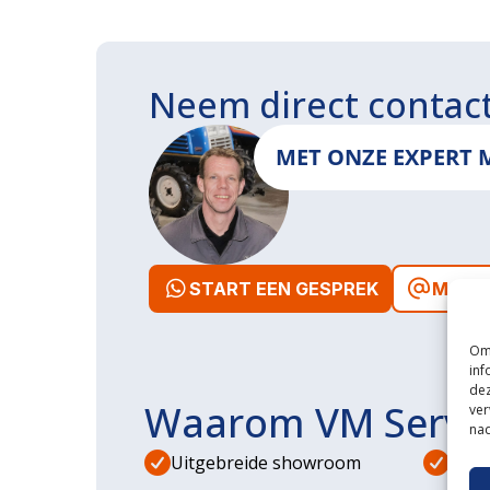
Neem direct contac
MET ONZE EXPERT 
START EEN GESPREK
MAIL 
Om 
inf
dez
Waarom VM Servi
ver
nad
Uitgebreide showroom
Eige