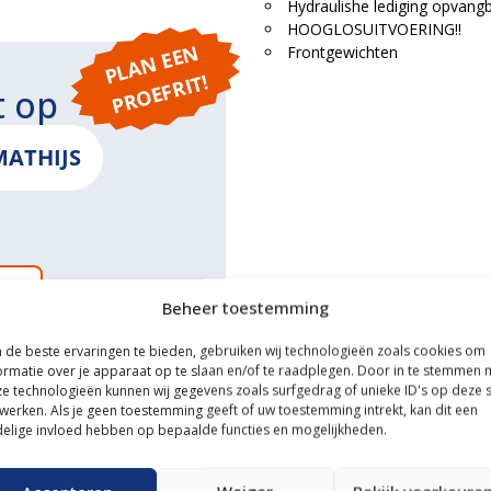
Hydraulishe lediging opvang
HOOGLOSUITVOERING!!
P
L
A
N
E
E
N
P
R
O
E
F
RI
Frontgewichten
T!
t op
MATHIJS
ONS
Beheer toestemming
de beste ervaringen te bieden, gebruiken wij technologieën zoals cookies om
ormatie over je apparaat op te slaan en/of te raadplegen. Door in te stemmen 
e technologieën kunnen wij gegevens zoals surfgedrag of unieke ID's op deze s
ce
werken. Als je geen toestemming geeft of uw toestemming intrekt, kan dit een
elige invloed hebben op bepaalde functies en mogelijkheden.
n transportservice