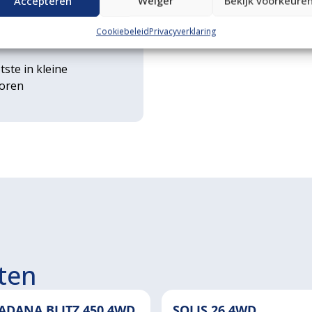
Accepteren
Weiger
Bekijk voorkeure
rse
Cookiebeleid
Privacyverklaring
ouwwerktuigen
tste in kleine
toren
ten
ADANA BLITZ 450 4WD
SOLIS 26 4WD