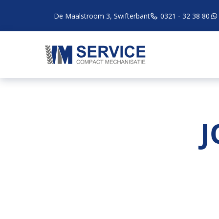
De Maalstroom 3, Swifterbant
0321 - 32 38 80
J