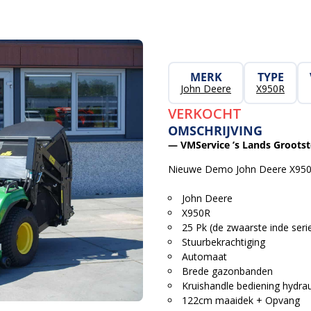
MERK
TYPE
John Deere
X950R
VERKOCHT
OMSCHRIJVING
— VMService ’s Lands Grootst
Nieuwe Demo John Deere X950R
John Deere
X950R
25 Pk (de zwaarste inde seri
Stuurbekrachtiging
Automaat
Brede gazonbanden
Kruishandle bediening hydrau
122cm maaidek + Opvang