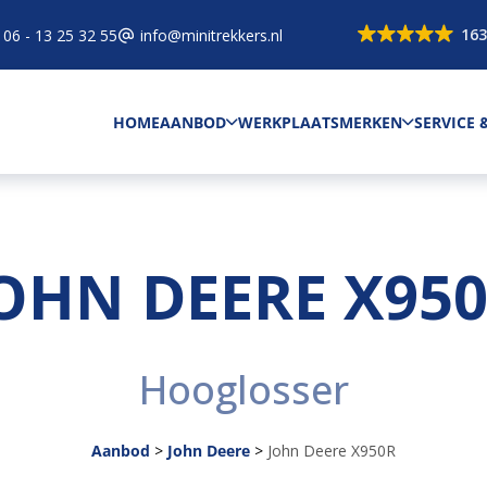
163
06 - 13 25 32 55
info@minitrekkers.nl
HOME
AANBOD
WERKPLAATS
MERKEN
SERVICE
OHN DEERE X95
Hooglosser
Aanbod
>
John Deere
>
John Deere X950R