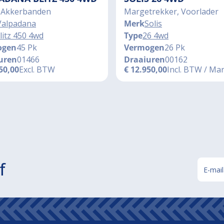
 Akkerbanden
Margetrekker, Voorlader
Valpadana
Merk
Solis
litz 450 4wd
Type
26 4wd
ogen
45 Pk
Vermogen
26 Pk
uren
01466
Draaiuren
00162
50,00
Excl. BTW
€
12.950,00
Incl. BTW / Ma
f