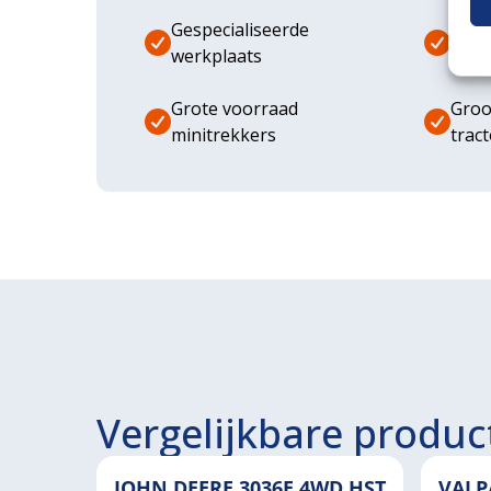
Gespecialiseerde
Dive
werkplaats
aanb
Grote voorraad
Groo
minitrekkers
trac
Vergelijkbare produc
JOHN DEERE 3036E 4WD HST
VALP