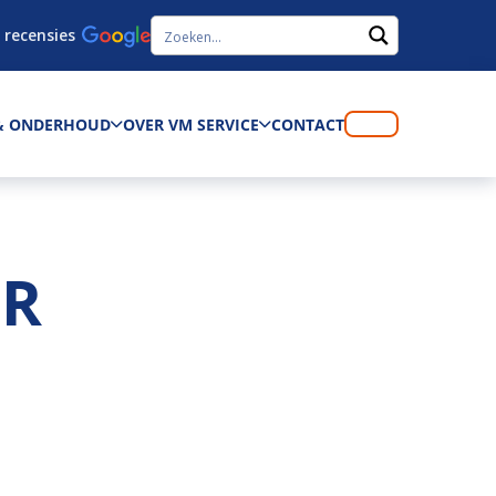
 recensies
 & ONDERHOUD
OVER VM SERVICE
CONTACT
0R