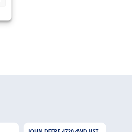
n
JOHN DEERE 4720 4WD HST