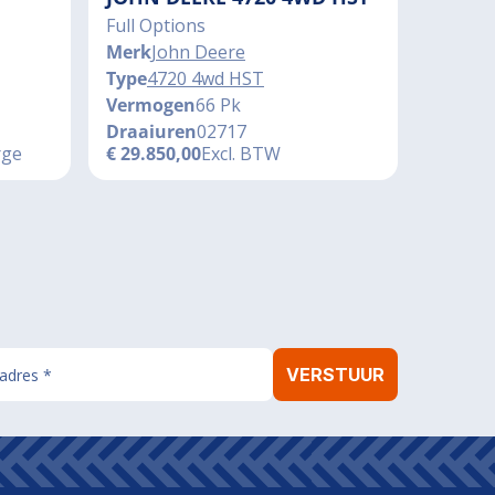
Full Options
Merk
John Deere
Type
4720 4wd HST
Vermogen
66 Pk
Draaiuren
02717
rge
€
29.850,00
Excl. BTW