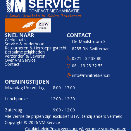
SNEL NAAR
CONTACT
Werkplaats
De Maalstroom 3
Service & onderhoud
Retourneren & Herroepingsrecht
8255 RN Swifterbant
Betaalmogelijkheden
Verzenden & Leveren
0321 - 32 38 80
Over VM Service
Contact
06 - 13 25 32 55
info@minitrekkers.nl
OPENINGSTIJDEN
Maandag t/m vrijdag
8:00 - 17:00
Lunchpauze
12:00 - 12:30
Zaterdag
9:00 - 12:00
Alle vermelde prijzen zijn exclusief BTW, tenzij anders vermeld.
Copyright © 2026 VM Service
Cookiebeleid
Privacyverklaring
Algemene voorwaarden