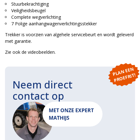
Stuurbekrachtiging
Veiligheidsbeugel
Complete wegverlichting
7 Polige aanhangwagenverlichtingsstekker
Trekker is voorzien van algehele servicebeurt en wordt geleverd
met garantie.
Zie ook de videobeelden.
P
L
A
N
E
E
N
P
R
O
E
F
RI
T!
Neem direct
contact op
MET ONZE EXPERT
MATHIJS