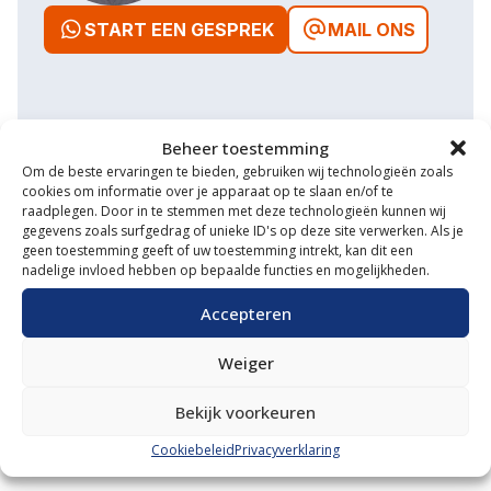
START EEN GESPREK
MAIL ONS
Waarom VM Service
Beheer toestemming
Om de beste ervaringen te bieden, gebruiken wij technologieën zoals
cookies om informatie over je apparaat op te slaan en/of te
Uitgebreide showroom
raadplegen. Door in te stemmen met deze technologieën kunnen wij
gegevens zoals surfgedrag of unieke ID's op deze site verwerken. Als je
Eigen transportservice
geen toestemming geeft of uw toestemming intrekt, kan dit een
nadelige invloed hebben op bepaalde functies en mogelijkheden.
Gespecialiseerde werkplaats
Accepteren
Diverse aanbouwwerktuigen
Weiger
Grote voorraad minitrekkers
Bekijk voorkeuren
Grootste in kleine tractoren
Cookiebeleid
Privacyverklaring