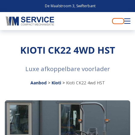
De Maalstroom 3, Swifterbant
KIOTI CK22 4WD HST
Luxe afkoppelbare voorlader
Aanbod
>
Kioti
>
Kioti CK22 4wd HST