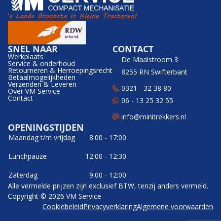
SNEL NAAR
CONTACT
Werkplaats
De Maalstroom 3
Service & onderhoud
Retourneren & Herroepingsrecht
8255 RN Swifterbant
Betaalmogelijkheden
Verzenden & Leveren
0321 - 32 38 80
Over VM Service
Contact
06 - 13 25 32 55
info@minitrekkers.nl
OPENINGSTIJDEN
Maandag t/m vrijdag
8:00 - 17:00
Lunchpauze
12:00 - 12:30
Zaterdag
9:00 - 12:00
Alle vermelde prijzen zijn exclusief BTW, tenzij anders vermeld.
Copyright © 2026 VM Service
Cookiebeleid
Privacyverklaring
Algemene voorwaarden