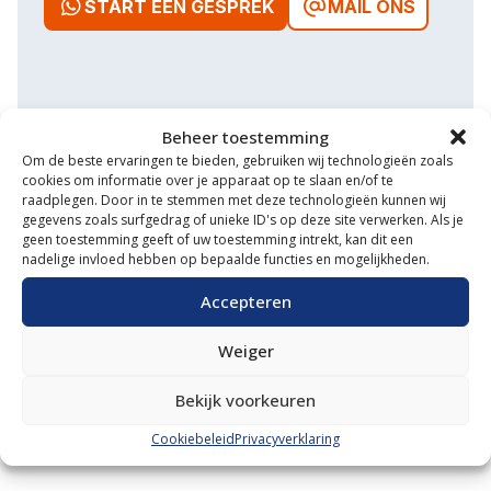
START EEN GESPREK
MAIL ONS
Waarom VM Service
Beheer toestemming
Om de beste ervaringen te bieden, gebruiken wij technologieën zoals
Uitgebreide showroom
cookies om informatie over je apparaat op te slaan en/of te
raadplegen. Door in te stemmen met deze technologieën kunnen wij
Eigen transportservice
gegevens zoals surfgedrag of unieke ID's op deze site verwerken. Als je
geen toestemming geeft of uw toestemming intrekt, kan dit een
nadelige invloed hebben op bepaalde functies en mogelijkheden.
Gespecialiseerde werkplaats
Accepteren
Diverse aanbouwwerktuigen
Grote voorraad minitrekkers
Weiger
Grootste in kleine tractoren
Bekijk voorkeuren
Cookiebeleid
Privacyverklaring