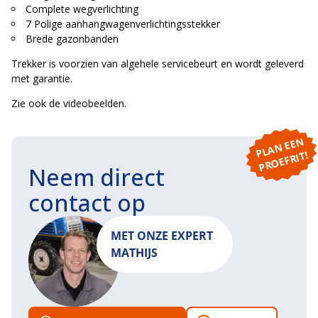
Complete wegverlichting
7 Polige aanhangwagenverlichtingsstekker
Brede gazonbanden
Trekker is voorzien van algehele servicebeurt en wordt geleverd
met garantie.
Zie ook de videobeelden.
P
L
A
N
E
E
N
P
R
O
E
F
RI
T!
Neem direct
contact op
MET ONZE EXPERT
MATHIJS