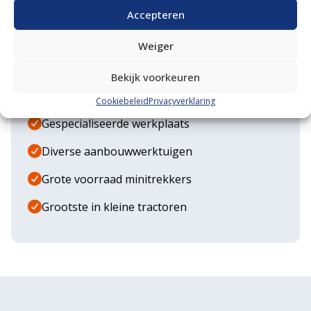
Accepteren
Waarom VM Service
Weiger
Uitgebreide showroom
Bekijk voorkeuren
Eigen transportservice
Cookiebeleid
Privacyverklaring
Gespecialiseerde werkplaats
Diverse aanbouwwerktuigen
Grote voorraad minitrekkers
Grootste in kleine tractoren