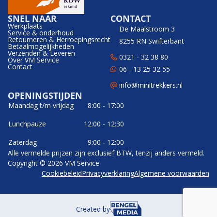
SNEL NAAR
CONTACT
Werkplaats
De Maalstroom 3
Service & onderhoud
Retourneren & Herroepingsrecht
8255 RN Swifterbant
Betaalmogelijkheden
Verzenden & Leveren
0321 - 32 38 80
Over VM Service
Contact
06 - 13 25 32 55
info@minitrekkers.nl
OPENINGSTIJDEN
Maandag t/m vrijdag
8:00 - 17:00
Lunchpauze
12:00 - 12:30
Zaterdag
9:00 - 12:00
Alle vermelde prijzen zijn exclusief BTW, tenzij anders vermeld.
Copyright © 2026 VM Service
Cookiebeleid
Privacyverklaring
Algemene voorwaarden
Created by