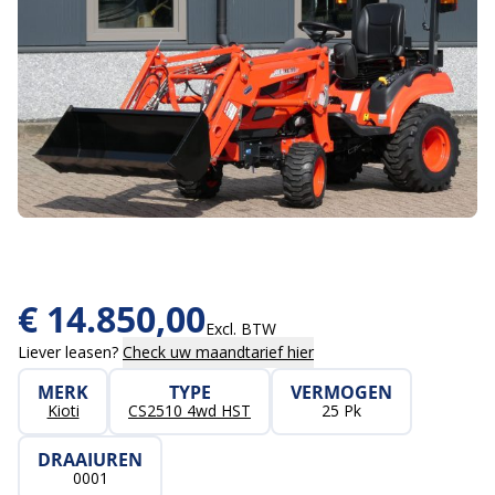
€
14.850,00
Excl. BTW
Liever leasen?
Check uw maandtarief hier
MERK
TYPE
VERMOGEN
Kioti
CS2510 4wd HST
25 Pk
DRAAIUREN
0001