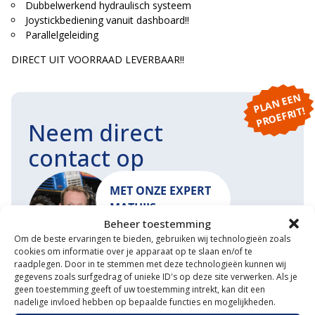
Dubbelwerkend hydraulisch systeem
Joystickbediening vanuit dashboard!!
Parallelgeleiding
DIRECT UIT VOORRAAD LEVERBAAR!!
P
L
A
N
E
E
N
P
R
O
E
F
RI
T!
Neem direct
contact op
MET ONZE EXPERT
MATHIJS
Beheer toestemming
Om de beste ervaringen te bieden, gebruiken wij technologieën zoals
cookies om informatie over je apparaat op te slaan en/of te
raadplegen. Door in te stemmen met deze technologieën kunnen wij
START EEN GESPREK
MAIL ONS
gegevens zoals surfgedrag of unieke ID's op deze site verwerken. Als je
geen toestemming geeft of uw toestemming intrekt, kan dit een
nadelige invloed hebben op bepaalde functies en mogelijkheden.