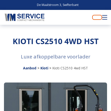
De Maalstroom 3, Swifterbant
KIOTI CS2510 4WD HST
Luxe afkoppelbare voorlader
Aanbod
>
Kioti
>
Kioti CS2510 4wd HST