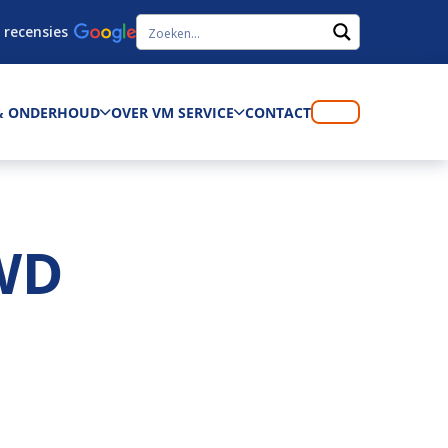
 recensies
 & ONDERHOUD
OVER VM SERVICE
CONTACT
WD