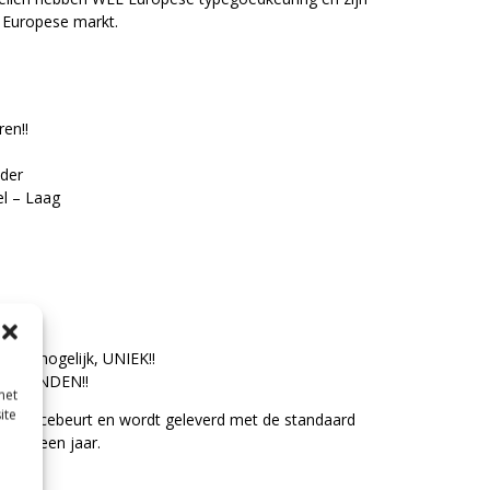
 Europese markt.
en!!
nder
l – Laag
0cm mogelijk, UNIEK!!
RO BANDEN!!
met
ite
e servicebeurt en wordt geleverd met de standaard
e van een jaar.