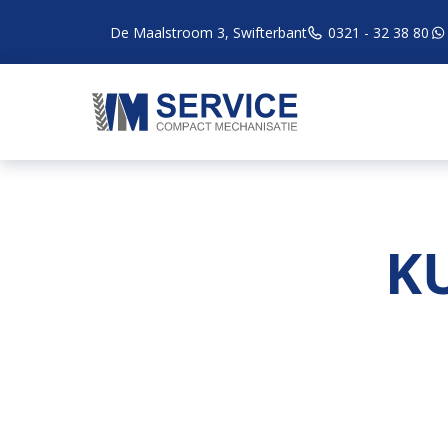
De Maalstroom 3, Swifterbant
0321 - 32 38 80
K