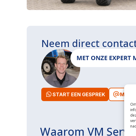
Neem direct contac
MET ONZE EXPERT 
START EEN GESPREK
MAIL 
Om 
inf
dez
ver
nad
Waarom VM Servi