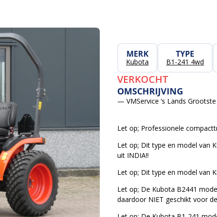
MERK
TYPE
Kubota
B1-241 4wd
VERKOCHT
OMSCHRIJVING
— VMService ’s Lands Grootste 
Let op; Professionele compacttr
Let op; Dit type en model van 
uit INDIA!!
Let op; Dit type en model van 
Let op; De Kubota B2441 model
daardoor NIET geschikt voor d
Let op; De Kubota B1-241 mode