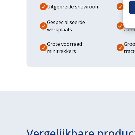
Uitgebreide showroom
Eige
Gespecialiseerde
Dive
werkplaats
aanb
Grote voorraad
Groo
minitrekkers
trac
Vergelijkbare produc