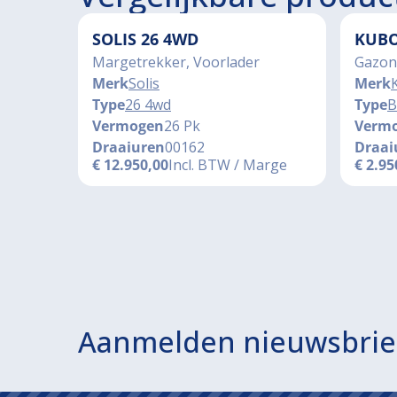
SOLIS 26 4WD
KUBO
Margetrekker, Voorlader
Gazon
Merk
Solis
Merk
Type
26 4wd
Type
B
Vermogen
26 Pk
Verm
Draaiuren
00162
Draai
€
12.950,00
Incl. BTW / Marge
€
2.95
Aanmelden nieuwsbrie