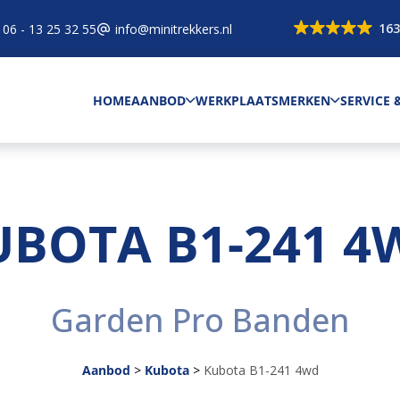
163
06 - 13 25 32 55
info@minitrekkers.nl
HOME
AANBOD
WERKPLAATS
MERKEN
SERVICE
UBOTA B1-241 4
Garden Pro Banden
Aanbod
>
Kubota
>
Kubota B1-241 4wd