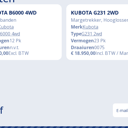
TA B6000 4WD
KUBOTA G231 2WD
banden
Margetrekker, Hooglosse
Kubota
Merk
Kubota
6000 4wd
Type
G231 2wd
ogen
12 Pk
Vermogen
23 Pk
uren
n.v.t.
Draaiuren
0075
0,00
Excl. BTW
€
18.950,00
Incl. BTW / Ma
f