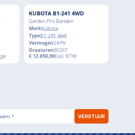
KUBOTA B1-241 4WD
r
Garden Pro Banden
Merk
Kubota
Type
B1-241 4wd
Vermogen
24 Pk
Draaiuren
00207
rge
€
12.650,00
Excl. BTW