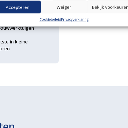
n transportservice
Accepteren
Weiger
Bekijk voorkeure
Cookiebeleid
Privacyverklaring
rse
ouwwerktuigen
tste in kleine
toren
ten