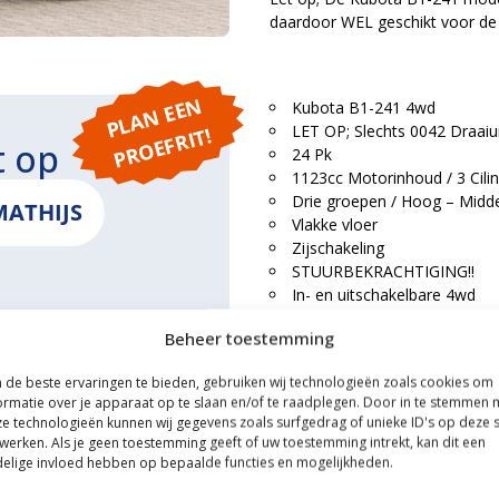
daardoor WEL geschikt voor de
P
L
A
N
E
E
N
P
R
O
E
F
RI
Kubota B1-241 4wd
LET OP; Slechts 0042 Draaiur
T!
t op
24 Pk
1123cc Motorinhoud / 3 Cili
Drie groepen / Hoog – Midde
MATHIJS
Vlakke vloer
Zijschakeling
STUURBEKRACHTIGING!!
In- en uitschakelbare 4wd
Hefvermogen 615 Kg
Beheer toestemming
Ondertrekhaak
ONS
Buitenwerkse breedte tot 11
de beste ervaringen te bieden, gebruiken wij technologieën zoals cookies om
LET OP; BREDE GARDEN P
ormatie over je apparaat op te slaan en/of te raadplegen. Door in te stemmen 
e technologieën kunnen wij gegevens zoals surfgedrag of unieke ID's op deze s
Trekker is voorzien van algehel
werken. Als je geen toestemming geeft of uw toestemming intrekt, kan dit een
fabrieksgarantie voor de period
elige invloed hebben op bepaalde functies en mogelijkheden.
ce