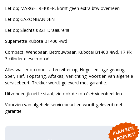
Let op; MARGETREKKER, komt geen extra btw overheen!!
Let op; GAZONBANDEN!!
Let op; Slechts 0821 Draaiuren!!
Supernette Kubota B1400 4wd
Compact, Wendbaar, Betrouwbaar, Kubota! B1400 4wd, 17 Pk
3 cilinder dieselmotor!
Alles wat er op moet zitten zit er op; Hoge- en lage gearing,
Sper, Hef, Topstang, Aftakas, Verlichting. Voorzien van algehele
servicebeurt. Trekker wordt geleverd met garantie.
Uitzonderlijk nette staat, zie ook de foto’s + videobeelden.
Voorzien van algehele servicebeurt en wordt geleverd met
garantie.
P
L
A
N
E
E
N
P
R
O
E
F
RI
T!