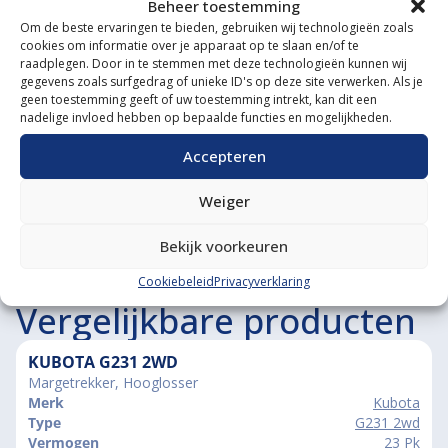
Gespecialiseerde werkplaats
Beheer toestemming
Om de beste ervaringen te bieden, gebruiken wij technologieën zoals
Diverse aanbouwwerktuigen
cookies om informatie over je apparaat op te slaan en/of te
raadplegen. Door in te stemmen met deze technologieën kunnen wij
Grote voorraad minitrekkers
gegevens zoals surfgedrag of unieke ID's op deze site verwerken. Als je
geen toestemming geeft of uw toestemming intrekt, kan dit een
nadelige invloed hebben op bepaalde functies en mogelijkheden.
Grootste in kleine tractoren
Accepteren
Weiger
Bekijk voorkeuren
Cookiebeleid
Privacyverklaring
Vergelijkbare producten
KUBOTA G231 2WD
Margetrekker, Hooglosser
Merk
Kubota
Type
G231 2wd
Vermogen
23 Pk