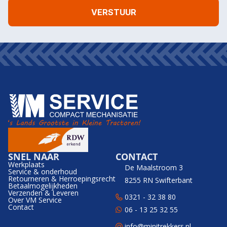
SNEL NAAR
CONTACT
Werkplaats
De Maalstroom 3
Service & onderhoud
Retourneren & Herroepingsrecht
8255 RN Swifterbant
Betaalmogelijkheden
Verzenden & Leveren
0321 - 32 38 80
Over VM Service
Contact
06 - 13 25 32 55
info@minitrekkers.nl