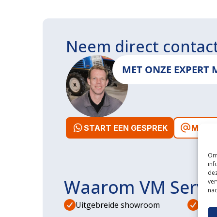
Neem direct contac
MET ONZE EXPERT 
START EEN GESPREK
MAIL 
Om 
inf
dez
Waarom VM Servi
ver
nad
Uitgebreide showroom
Eige