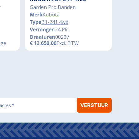
r
Garden Pro Banden
Merk
Kubota
Type
B1-241 4wd
Vermogen
24 Pk
Draaiuren
00207
rge
€
12.650,00
Excl. BTW