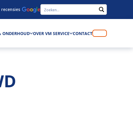
 recensies
 & ONDERHOUD
OVER VM SERVICE
CONTACT
WD