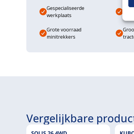
Gespecialiseerde
Dive
werkplaats
aanb
Grote voorraad
Groo
minitrekkers
trac
Vergelijkbare produc
SOLIS 26 4WD
KUBO