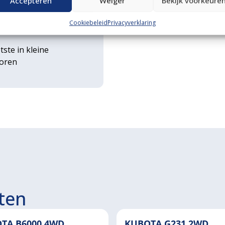
Accepteren
Weiger
Bekijk voorkeure
rse
Cookiebeleid
Privacyverklaring
ouwwerktuigen
tste in kleine
toren
ten
TA B6000 4WD
KUBOTA G231 2WD