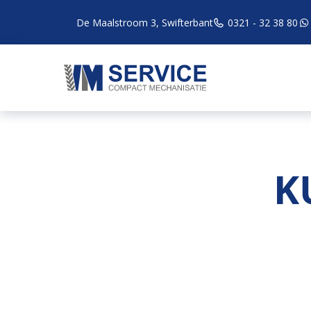
De Maalstroom 3, Swifterbant
0321 - 32 38 80
K