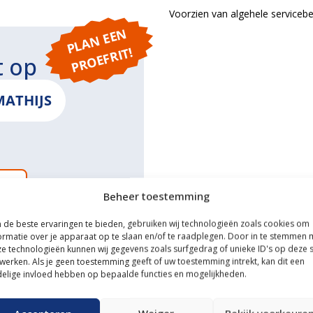
Voorzien van algehele servicebe
P
L
A
N
E
E
N
P
R
O
E
F
RI
T!
t op
MATHIJS
ONS
Beheer toestemming
de beste ervaringen te bieden, gebruiken wij technologieën zoals cookies om
ormatie over je apparaat op te slaan en/of te raadplegen. Door in te stemmen 
e technologieën kunnen wij gegevens zoals surfgedrag of unieke ID's op deze s
ce
werken. Als je geen toestemming geeft of uw toestemming intrekt, kan dit een
elige invloed hebben op bepaalde functies en mogelijkheden.
n transportservice