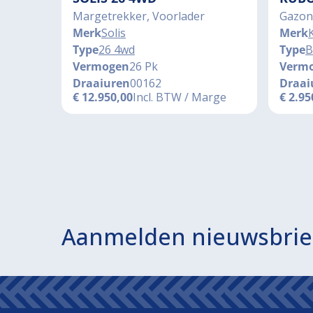
Margetrekker, Voorlader
Gazon
Merk
Solis
Merk
Type
26 4wd
Type
B
Vermogen
26 Pk
Verm
Draaiuren
00162
Draai
€
12.950,00
Incl. BTW / Marge
€
2.95
Aanmelden nieuwsbrie