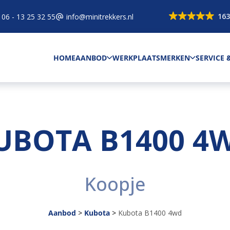
163
06 - 13 25 32 55
info@minitrekkers.nl
HOME
AANBOD
WERKPLAATS
MERKEN
SERVICE
UBOTA B1400 4
Koopje
Aanbod
>
Kubota
>
Kubota B1400 4wd