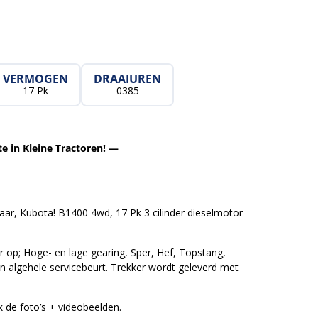
VERMOGEN
DRAAIUREN
17 Pk
0385
e in Kleine Tractoren! —
r, Kubota! B1400 4wd, 17 Pk 3 cilinder dieselmotor
er op; Hoge- en lage gearing, Sper, Hef, Topstang,
van algehele servicebeurt. Trekker wordt geleverd met
ok de foto’s + videobeelden.