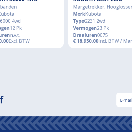
banden
Margetrekker, Hooglosse
Kubota
Merk
Kubota
6000 4wd
Type
G231 2wd
ogen
12 Pk
Vermogen
23 Pk
uren
n.v.t.
Draaiuren
0075
0,00
Excl. BTW
€
18.950,00
Incl. BTW / Ma
f