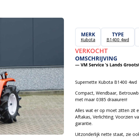
MERK
TYPE
Kubota
B1400 4wd
VERKOCHT
OMSCHRIJVING
— VM Service ’s Lands Grootst
Supernette Kubota B1400 4wd
Compact, Wendbaar, Betrouwbaa
met maar 0385 draaiuren!
Alles wat er op moet zitten zit 
Aftakas, Verlichting. Voorzien 
garantie.
Uitzonderlijk nette staat, zie o