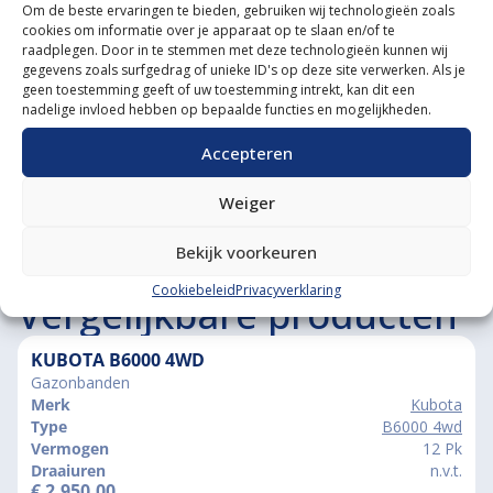
Diverse aanbouwwerktuigen
Om de beste ervaringen te bieden, gebruiken wij technologieën zoals
cookies om informatie over je apparaat op te slaan en/of te
Grote voorraad minitrekkers
raadplegen. Door in te stemmen met deze technologieën kunnen wij
gegevens zoals surfgedrag of unieke ID's op deze site verwerken. Als je
geen toestemming geeft of uw toestemming intrekt, kan dit een
Grootste in kleine tractoren
nadelige invloed hebben op bepaalde functies en mogelijkheden.
Accepteren
Weiger
Bekijk voorkeuren
Cookiebeleid
Privacyverklaring
Vergelijkbare producten
KUBOTA B6000 4WD
Gazonbanden
Merk
Kubota
Type
B6000 4wd
Vermogen
12 Pk
Draaiuren
n.v.t.
€
2.950,00