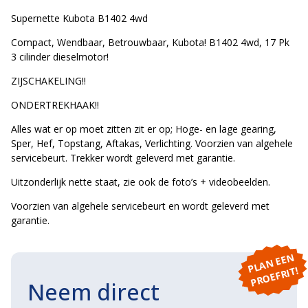
Supernette Kubota B1402 4wd
Compact, Wendbaar, Betrouwbaar, Kubota! B1402 4wd, 17 Pk
3 cilinder dieselmotor!
ZIJSCHAKELING!!
ONDERTREKHAAK!!
Alles wat er op moet zitten zit er op; Hoge- en lage gearing,
Sper, Hef, Topstang, Aftakas, Verlichting. Voorzien van algehele
servicebeurt. Trekker wordt geleverd met garantie.
Uitzonderlijk nette staat, zie ook de foto’s + videobeelden.
Voorzien van algehele servicebeurt en wordt geleverd met
garantie.
P
L
A
N
E
E
N
P
R
O
E
F
RI
T!
Neem direct