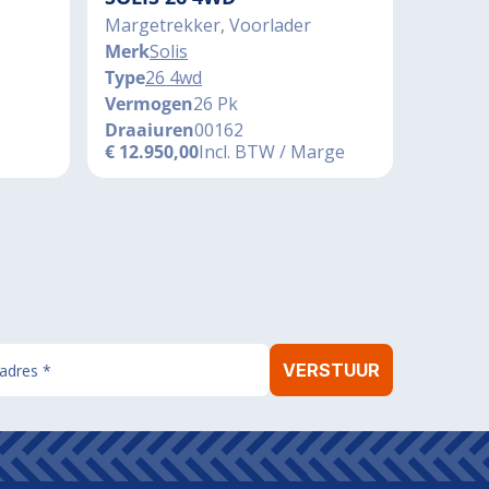
Margetrekker, Voorlader
Merk
Solis
Type
26 4wd
Vermogen
26 Pk
Draaiuren
00162
€
12.950,00
Incl. BTW / Marge