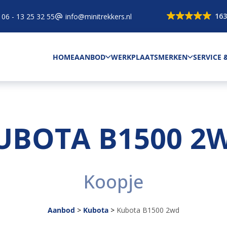
163
06 - 13 25 32 55
info@minitrekkers.nl
HOME
AANBOD
WERKPLAATS
MERKEN
SERVICE
UBOTA B1500 2
Koopje
Aanbod
>
Kubota
>
Kubota B1500 2wd