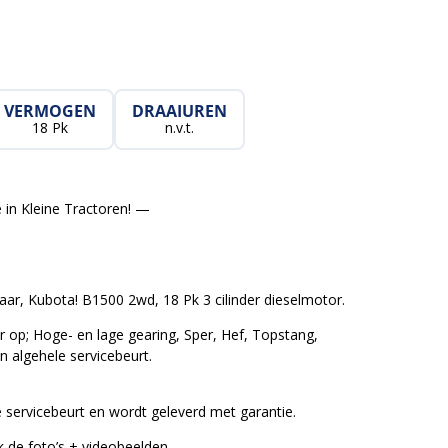
VERMOGEN
DRAAIUREN
18 Pk
n.v.t.
 in Kleine Tractoren! —
r, Kubota! B1500 2wd, 18 Pk 3 cilinder dieselmotor.
er op; Hoge- en lage gearing, Sper, Hef, Topstang,
an algehele servicebeurt.
e servicebeurt en wordt geleverd met garantie.
ok de foto’s + videobeelden.