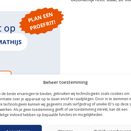
P
L
A
N
E
E
N
P
R
O
E
F
RI
T!
t op
MATHIJS
ONS
Beheer toestemming
de beste ervaringen te bieden, gebruiken wij technologieën zoals cookies om
ormatie over je apparaat op te slaan en/of te raadplegen. Door in te stemmen 
e technologieën kunnen wij gegevens zoals surfgedrag of unieke ID's op deze s
ce
werken. Als je geen toestemming geeft of uw toestemming intrekt, kan dit een
elige invloed hebben op bepaalde functies en mogelijkheden.
n transportservice