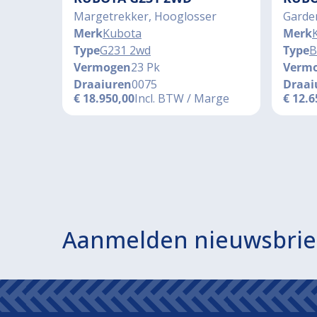
Margetrekker, Hooglosser
Garde
Merk
Kubota
Merk
Type
G231 2wd
Type
B
Vermogen
23 Pk
Verm
Draaiuren
0075
Draai
€
18.950,00
Incl. BTW / Marge
€
12.6
Aanmelden nieuwsbrie