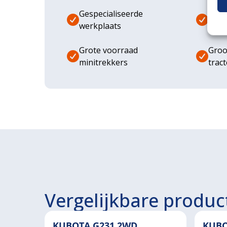
Gespecialiseerde
Dive
werkplaats
aanb
Grote voorraad
Groo
minitrekkers
trac
Vergelijkbare produc
KUBOTA G231 2WD
KUBO