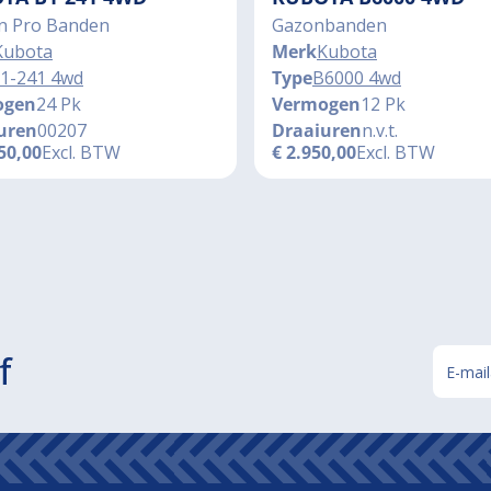
n Pro Banden
Gazonbanden
Kubota
Merk
Kubota
1-241 4wd
Type
B6000 4wd
ogen
24 Pk
Vermogen
12 Pk
uren
00207
Draaiuren
n.v.t.
50,00
Excl. BTW
€
2.950,00
Excl. BTW
f