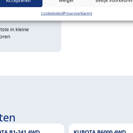
Accepteren
Weiger
Bekijk voorkeure
rse
Cookiebeleid
Privacyverklaring
ouwwerktuigen
tste in kleine
toren
ten
TA B1-241 4WD
KUBOTA B6000 4WD