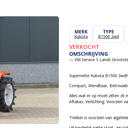
MERK
TYPE
Kubota
B1500 2wd
VERKOCHT
OMSCHRIJVING
— VM Service ’s Lands Grootste
Supernette Kubota B1500 2wd!!
Compact, Wendbaar, Betrouwbaa
Alles wat er op moet zitten zit 
Aftakas, Verlichting. Voorzien v
Trekker is voorzien van algehel
Uitzonderlijk nette staat, zie o