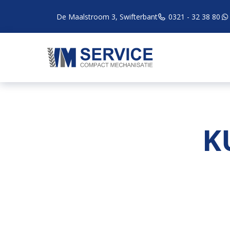
De Maalstroom 3, Swifterbant
0321 - 32 38 80
K