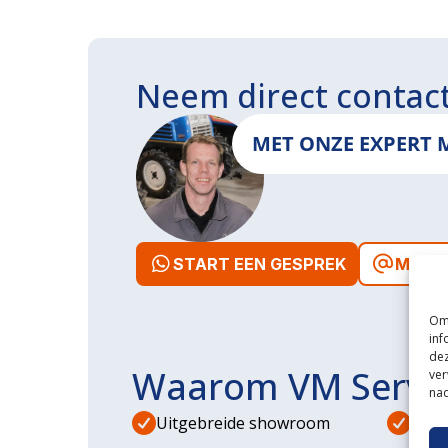
Neem direct contac
MET ONZE EXPERT 
START EEN GESPREK
MAIL 
Om 
inf
dez
Waarom VM Servi
ver
nad
Uitgebreide showroom
Eige