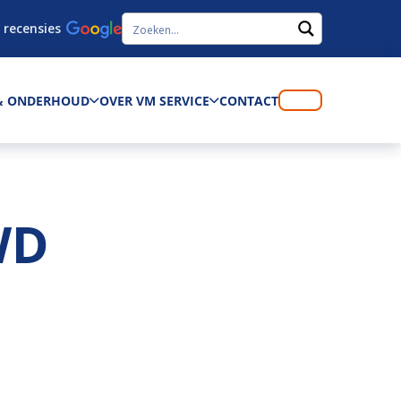
 recensies
 & ONDERHOUD
OVER VM SERVICE
CONTACT
WD