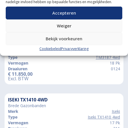
nadelige invloed hebben op bepaalde functies en mogelijkheden.
Accepteren
Vergelijkbare producten
Weiger
Bekijk voorkeuren
ISEKI TM3187 4WD
Luxe afkoppelbare voorlader
Cookiebeleid
Privacyverklaring
Merk
Iseki
Type
TM3187 4wd
Vermogen
18 Pk
Draaiuren
0124
€
11.850,00
Excl. BTW
ISEKI TX1410 4WD
Brede Gazonbanden
Merk
Iseki
Type
Iseki TX1410 4wd
Vermogen
17 Pk