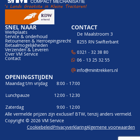
SNEL NAAR
CONTACT
Werkplaats
De Maalstroom 3
Service & onderhoud
Retourneren & Herroepingsrecht
8255 RN Swifterbant
Betaalmogelijkheden
Verzenden & Leveren
0321 - 32 38 80
Over VM Service
Contact
06 - 13 25 32 55
info@minitrekkers.nl
OPENINGSTIJDEN
Maandag t/m vrijdag
8:00 - 17:00
Lunchpauze
12:00 - 12:30
Zaterdag
9:00 - 12:00
Alle vermelde prijzen zijn exclusief BTW, tenzij anders vermeld.
Copyright © 2026 VM Service
Cookiebeleid
Privacyverklaring
Algemene voorwaarden