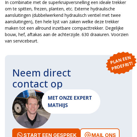
In combinatie met de superkruipversnelling een ideale trekker
om te spitten, frezen, planten, etc. Externe hydraulische
aansluitingen (dubbelwerkend hydraulisch ventiel met twee
aansluitingen), Een hele lijst van zaken welke deze trekker
maken tot een allround inzetbare compacttrekker. Degelijke
bouw, hef, aftakas aan de achterzijde. 630 draaiuren. Voorzien
van servicebeurt.
P
L
A
N
E
E
N
P
R
O
E
F
RI
T!
Neem direct
contact op
MET ONZE EXPERT
MATHIJS
START EEN GESPREK
MAIL ONS