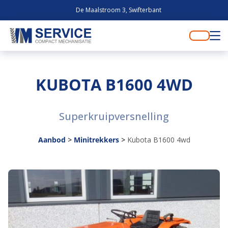
De Maalstroom 3, Swifterbant
KUBOTA B1600 4WD
Superkruipversnelling
Aanbod
>
Minitrekkers
>
Kubota B1600 4wd