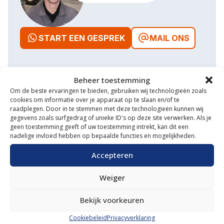
START EEN GESPREK
MAIL ONS
Beheer toestemming
Om de beste ervaringen te bieden, gebruiken wij technologieën zoals
Waarom VM Service
cookies om informatie over je apparaat op te slaan en/of te
raadplegen. Door in te stemmen met deze technologieën kunnen wij
Uitgebreide showroom
gegevens zoals surfgedrag of unieke ID's op deze site verwerken. Als je
geen toestemming geeft of uw toestemming intrekt, kan dit een
Eigen transportservice
nadelige invloed hebben op bepaalde functies en mogelijkheden.
Gespecialiseerde werkplaats
Accepteren
Diverse aanbouwwerktuigen
Weiger
Grote voorraad minitrekkers
Bekijk voorkeuren
Grootste in kleine tractoren
Cookiebeleid
Privacyverklaring