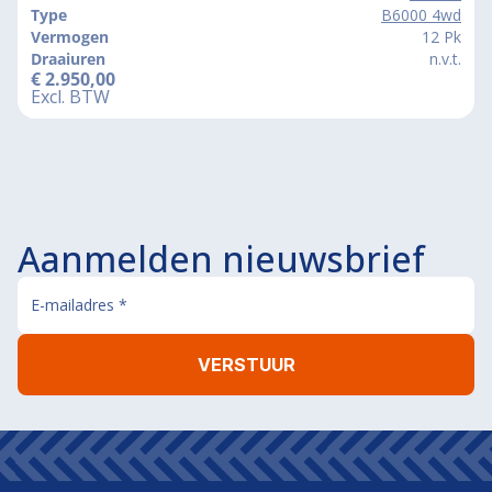
Type
B6000 4wd
Vermogen
12 Pk
Draaiuren
n.v.t.
€
2.950,00
Excl. BTW
Aanmelden nieuwsbrief