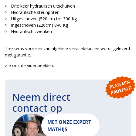
Drie keer hydraulisch uitschuiven
Hydraulische steunpoten
Uitgeschoven (520cm) tot 300 Kg
Ingeschoven (226cm) 840 Kg
Hydraulisch zwenken
Trekker is voorzien van algehele servicebeurt en wordt geleverd
met garantie.
Zie ook de videobeelden.
P
L
A
N
E
E
N
P
R
O
E
F
RI
T!
Neem direct
contact op
MET ONZE EXPERT
MATHIJS