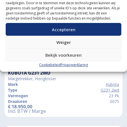
raadplegen. Door in te stemmen met deze technologieën kunnen wij
Grootste in kleine tractoren
gegevens zoals surfgedrag of unieke ID's op deze site verwerken. Als je
geen toestemming geeft of uw toestemming intrekt, kan dit een
nadelige invloed hebben op bepaalde functies en mogelijkheden.
Accepteren
Weiger
Bekijk voorkeuren
Vergelijkbare producten
Cookiebeleid
Privacyverklaring
KUBOTA G231 2WD
Margetrekker, Hooglosser
Merk
Kubota
Type
G231 2wd
Vermogen
23 Pk
Draaiuren
0075
€
18.950,00
Incl. BTW / Marge