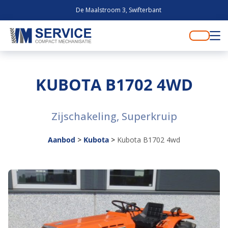
De Maalstroom 3, Swifterbant
KUBOTA B1702 4WD
Zijschakeling, Superkruip
Aanbod
>
Kubota
>
Kubota B1702 4wd