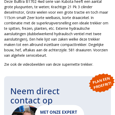
Deze Bulltra B1702 4wd serie van Kubota heeft een aantal
grote pluspunten, te weten; Krachtige 21 Pk 3 cilinder
dieselmotor, Grote wielen voor een grote tractie en toch maar
115cm smal!! Zeer korte wielbasis, korte draaicirkel. In
combinatie met de superkruipversnelling een ideale trekker om
te spitten, frezen, planten, etc. Externe hydraulische
aansluitingen (dubbelwerkend hydraulisch ventiel met twee
aansluitingen), Een hele lijst van zaken welke deze trekker
maken tot een allround inzetbare compacttrekker. Degelijke
bouw, hef, aftakas aan de achterzijde. 581 draaiuren. Voorzien
van algehele servicebeurt.
Zie ook de videobeelden van deze supernette trekker.
P
L
A
N
E
E
N
P
R
O
E
F
RI
T!
Neem direct
contact op
MET ONZE EXPERT