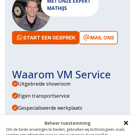
MET ONZE EXPERT
MATHIJS
START EEN GESPREK
MAIL ONS
Waarom VM Service
Uitgebreide showroom
Eigen transportservice
Gespecialiseerde werkplaats
Diverse aanbouwwerktuigen
Beheer toestemming
Om de beste ervaringen te bieden, gebruiken wij technologieën zoals
Grote voorraad minitrekkers
cookies om informatie over je apparaat op te slaan en/of te