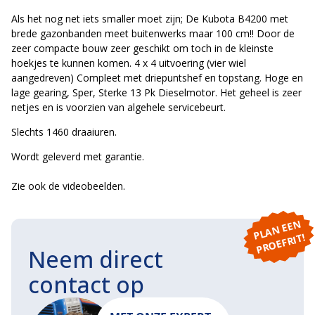
Als het nog net iets smaller moet zijn; De Kubota B4200 met
brede gazonbanden meet buitenwerks maar 100 cm!! Door de
zeer compacte bouw zeer geschikt om toch in de kleinste
hoekjes te kunnen komen. 4 x 4 uitvoering (vier wiel
aangedreven) Compleet met driepuntshef en topstang. Hoge en
lage gearing, Sper, Sterke 13 Pk Dieselmotor. Het geheel is zeer
netjes en is voorzien van algehele servicebeurt.
Slechts 1460 draaiuren.
Wordt geleverd met garantie.
Zie ook de videobeelden.
P
L
A
N
E
E
N
P
R
O
E
F
RI
T!
Neem direct
contact op