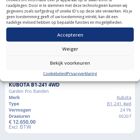
raadplegen. Door in te stemmen met deze technologieën kunnen wij
Grootste in kleine tractoren
gegevens zoals surfgedrag of unieke ID's op deze site verwerken. Als je
geen toestemming geeft of uw toestemming intrekt, kan dit een
nadelige invloed hebben op bepaalde functies en mogelijkheden.
Accepteren
Weiger
Bekijk voorkeuren
Vergelijkbare producten
Cookiebeleid
Privacyverklaring
KUBOTA B1-241 4WD
Garden Pro Banden
Merk
Kubota
Type
B1-241 4wd
Vermogen
24 Pk
Draaiuren
00207
€
12.650,00
Excl. BTW