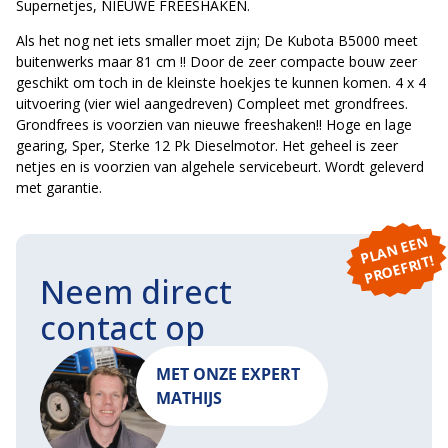
Supernetjes, NIEUWE FREESHAKEN.
Als het nog net iets smaller moet zijn; De Kubota B5000 meet
buitenwerks maar 81 cm !! Door de zeer compacte bouw zeer
geschikt om toch in de kleinste hoekjes te kunnen komen. 4 x 4
uitvoering (vier wiel aangedreven) Compleet met grondfrees.
Grondfrees is voorzien van nieuwe freeshaken!! Hoge en lage
gearing, Sper, Sterke 12 Pk Dieselmotor. Het geheel is zeer
netjes en is voorzien van algehele servicebeurt. Wordt geleverd
met garantie.
P
L
A
N
E
E
N
P
R
O
E
F
RI
T!
Neem direct
contact op
MET ONZE EXPERT
MATHIJS