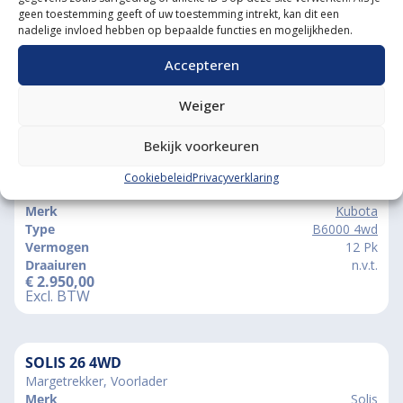
geen toestemming geeft of uw toestemming intrekt, kan dit een
nadelige invloed hebben op bepaalde functies en mogelijkheden.
Accepteren
Weiger
Vergelijkbare producten
Bekijk voorkeuren
KUBOTA B6000 4WD
Cookiebeleid
Privacyverklaring
Gazonbanden
Merk
Kubota
Type
B6000 4wd
Vermogen
12 Pk
Draaiuren
n.v.t.
€
2.950,00
Excl. BTW
SOLIS 26 4WD
Margetrekker, Voorlader
Merk
Solis