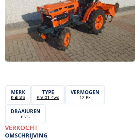
MERK
TYPE
VERMOGEN
Kubota
B5001 4wd
12 Pk
DRAAIUREN
n.v.t.
VERKOCHT
OMSCHRIJVING