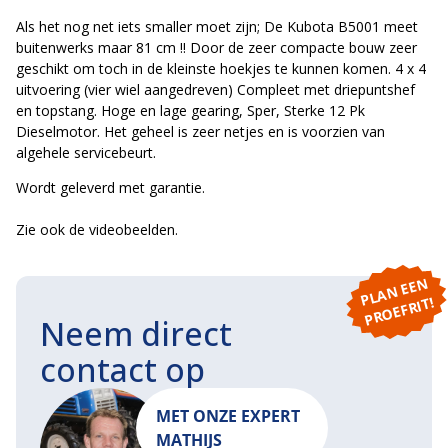
Als het nog net iets smaller moet zijn; De Kubota B5001 meet
buitenwerks maar 81 cm !! Door de zeer compacte bouw zeer
geschikt om toch in de kleinste hoekjes te kunnen komen. 4 x 4
uitvoering (vier wiel aangedreven) Compleet met driepuntshef
en topstang. Hoge en lage gearing, Sper, Sterke 12 Pk
Dieselmotor. Het geheel is zeer netjes en is voorzien van
algehele servicebeurt.
Wordt geleverd met garantie.
Zie ook de videobeelden.
P
L
A
N
E
E
N
P
R
O
E
F
RI
T!
Neem direct
contact op
MET ONZE EXPERT
MATHIJS