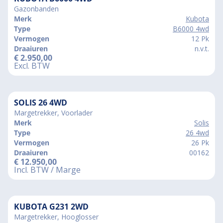
Gazonbanden
Merk
Kubota
Type
B6000 4wd
Vermogen
12 Pk
Draaiuren
n.v.t.
€
2.950,00
Excl. BTW
SOLIS 26 4WD
Margetrekker, Voorlader
Merk
Solis
Type
26 4wd
Vermogen
26 Pk
Draaiuren
00162
€
12.950,00
Incl. BTW / Marge
KUBOTA G231 2WD
Margetrekker, Hooglosser