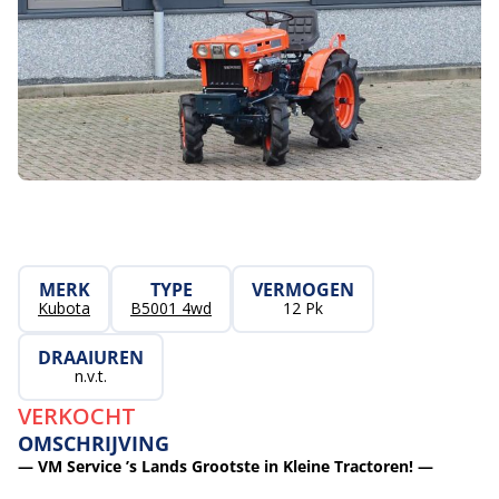
MERK
TYPE
VERMOGEN
Kubota
B5001 4wd
12 Pk
DRAAIUREN
n.v.t.
VERKOCHT
OMSCHRIJVING
— VM Service ’s Lands Grootste in Kleine Tractoren! —