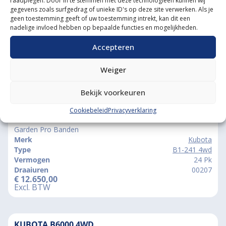
raadplegen. Door in te stemmen met deze technologieën kunnen wij
gegevens zoals surfgedrag of unieke ID's op deze site verwerken. Als je
geen toestemming geeft of uw toestemming intrekt, kan dit een
nadelige invloed hebben op bepaalde functies en mogelijkheden.
Accepteren
Weiger
Vergelijkbare producten
Bekijk voorkeuren
Cookiebeleid
Privacyverklaring
KUBOTA B1-241 4WD
Garden Pro Banden
Merk
Kubota
Type
B1-241 4wd
Vermogen
24 Pk
Draaiuren
00207
€
12.650,00
Excl. BTW
KUBOTA B6000 4WD