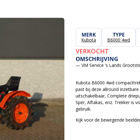
MERK
TYPE
Kubota
B6000 4wd
VERKOCHT
OMSCHRIJVING
— VM Service ’s Lands Grootste
Kubota B6000 4wd compacttrekke
past bij deze allround inzetbare
uitschakelbaar, Complete driep
Sper, Aftakas, enz. Trekker is v
gebruik.
Kijk voor de bewegende beelden