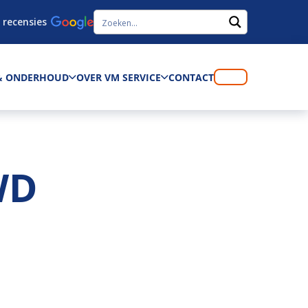
 recensies
 & ONDERHOUD
OVER VM SERVICE
CONTACT
WD