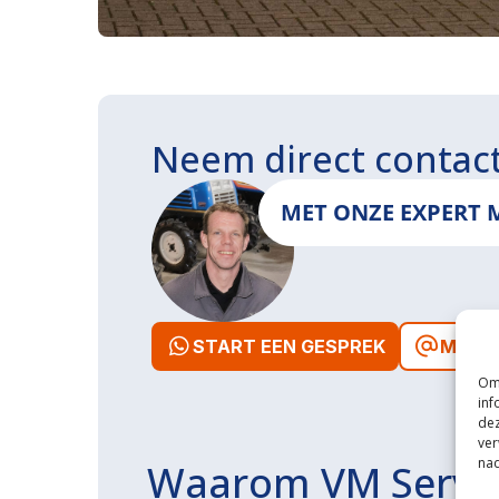
Neem direct contac
MET ONZE EXPERT 
START EEN GESPREK
MAIL 
Om 
inf
dez
ver
nad
Waarom VM Servi