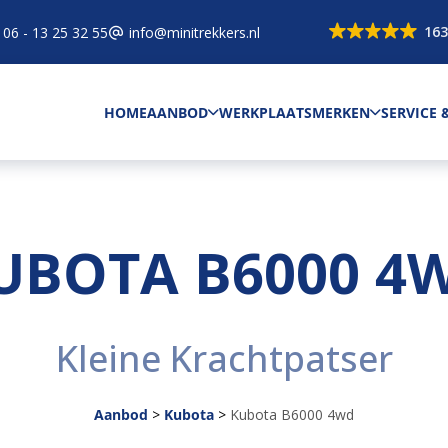
163
06 - 13 25 32 55
info@minitrekkers.nl
HOME
AANBOD
WERKPLAATS
MERKEN
SERVICE
UBOTA B6000 4
Kleine Krachtpatser
Aanbod
>
Kubota
>
Kubota B6000 4wd