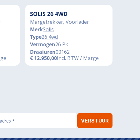
SOLIS 26 4WD
r
Margetrekker, Voorlader
Merk
Solis
Type
26 4wd
Vermogen
26 Pk
Draaiuren
00162
rge
€
12.950,00
Incl. BTW / Marge