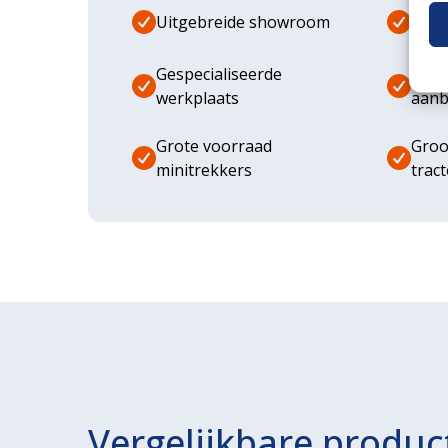
Uitgebreide showroom
Eige
Gespecialiseerde
Dive
werkplaats
aanb
Grote voorraad
Groo
minitrekkers
trac
Vergelijkbare produc