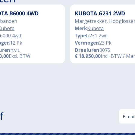
TA B6000 4WD
KUBOTA G231 2WD
banden
Margetrekker, Hooglosse
Kubota
Merk
Kubota
6000 4wd
Type
G231 2wd
ogen
12 Pk
Vermogen
23 Pk
uren
n.v.t.
Draaiuren
0075
0,00
Excl. BTW
€
18.950,00
Incl. BTW / Ma
f