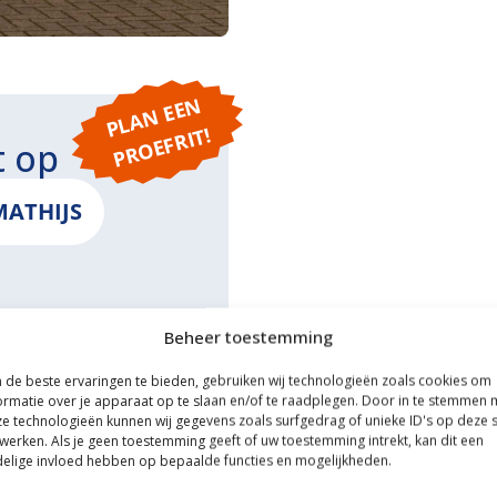
P
L
A
N
E
E
N
P
R
O
E
F
RI
T!
t op
MATHIJS
Beheer toestemming
ONS
de beste ervaringen te bieden, gebruiken wij technologieën zoals cookies om
ormatie over je apparaat op te slaan en/of te raadplegen. Door in te stemmen 
e technologieën kunnen wij gegevens zoals surfgedrag of unieke ID's op deze s
werken. Als je geen toestemming geeft of uw toestemming intrekt, kan dit een
elige invloed hebben op bepaalde functies en mogelijkheden.
ce