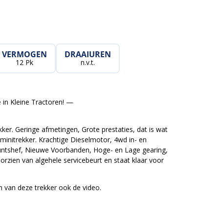
VERMOGEN
DRAAIUREN
12 Pk
n.v.t.
 in Kleine Tractoren! —
r. Geringe afmetingen, Grote prestaties, dat is wat
 minitrekker. Krachtige Dieselmotor, 4wd in- en
untshef, Nieuwe Voorbanden, Hoge- en Lage gearing,
oorzien van algehele servicebeurt en staat klaar voor
 van deze trekker ook de video.