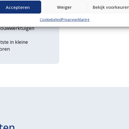
n transportservice
Accepteren
Weiger
Bekijk voorkeure
Cookiebeleid
Privacyverklaring
rse
ouwwerktuigen
tste in kleine
toren
ten