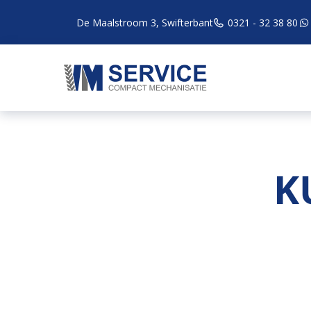
De Maalstroom 3, Swifterbant
0321 - 32 38 80
K