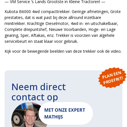
— VM Service ’s Lands Grootste in Kleine Tractoren! —
Kubota B6000 4wd compacttrekker. Geringe afmetingen, Grote
prestaties, dat is wat past bij deze allround inzetbare
minitrekker. Krachtige Dieselmotor, 4wd in- en uitschakelbaar,
Complete driepuntshef, Nieuwe Voorbanden, Hoge- en Lage
gearing, Sper, Aftakas, enz. Trekker is voorzien van algehele
servicebeurt en staat klaar voor gebruik.
Kijk voor de bewegende beelden van deze trekker ook de video.
P
L
A
N
E
E
N
P
R
O
E
F
RI
T!
Neem direct
contact op
MET ONZE EXPERT
MATHIJS