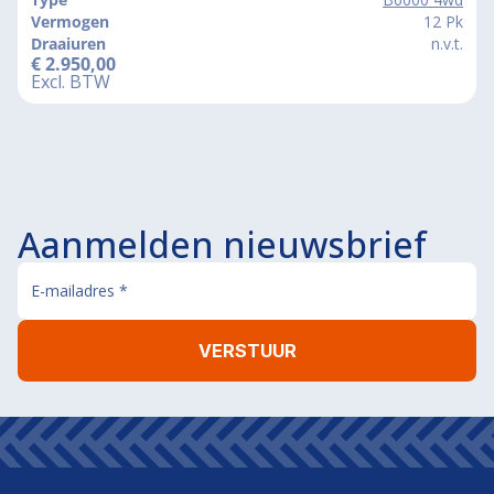
Vermogen
12 Pk
Draaiuren
n.v.t.
€
2.950,00
Excl. BTW
Aanmelden nieuwsbrief