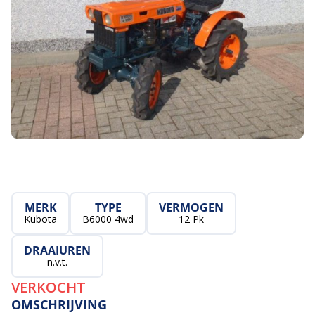
MERK
TYPE
VERMOGEN
Kubota
B6000 4wd
12 Pk
DRAAIUREN
n.v.t.
VERKOCHT
OMSCHRIJVING