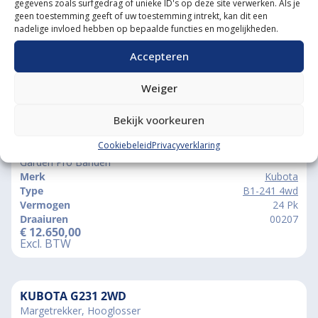
gegevens zoals surfgedrag of unieke ID's op deze site verwerken. Als je
geen toestemming geeft of uw toestemming intrekt, kan dit een
nadelige invloed hebben op bepaalde functies en mogelijkheden.
Accepteren
Weiger
Vergelijkbare producten
Bekijk voorkeuren
Cookiebeleid
Privacyverklaring
KUBOTA B1-241 4WD
Garden Pro Banden
Merk
Kubota
Type
B1-241 4wd
Vermogen
24 Pk
Draaiuren
00207
€
12.650,00
Excl. BTW
KUBOTA G231 2WD
Margetrekker, Hooglosser