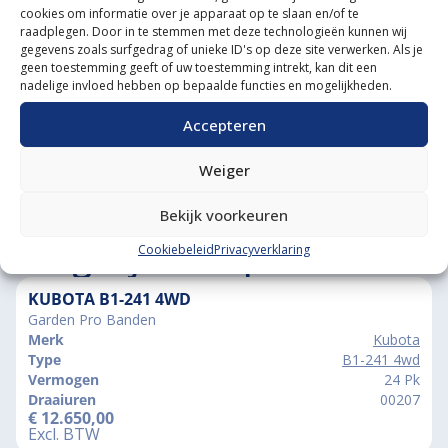
cookies om informatie over je apparaat op te slaan en/of te
Grote voorraad minitrekkers
raadplegen. Door in te stemmen met deze technologieën kunnen wij
gegevens zoals surfgedrag of unieke ID's op deze site verwerken. Als je
Grootste in kleine tractoren
geen toestemming geeft of uw toestemming intrekt, kan dit een
nadelige invloed hebben op bepaalde functies en mogelijkheden.
Accepteren
Weiger
Bekijk voorkeuren
Vergelijkbare producten
Cookiebeleid
Privacyverklaring
KUBOTA B1-241 4WD
Garden Pro Banden
Merk
Kubota
Type
B1-241 4wd
Vermogen
24 Pk
Draaiuren
00207
€
12.650,00
Excl. BTW