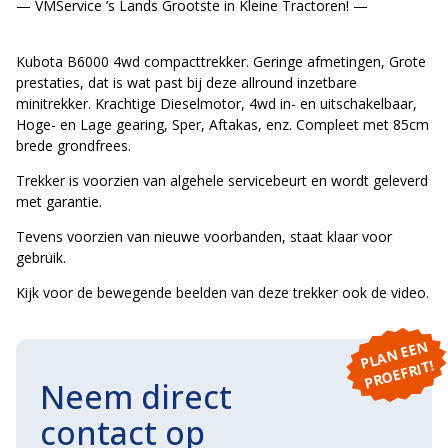
— VMService ’s Lands Grootste in Kleine Tractoren! —
Kubota B6000 4wd compacttrekker. Geringe afmetingen, Grote
prestaties, dat is wat past bij deze allround inzetbare
minitrekker. Krachtige Dieselmotor, 4wd in- en uitschakelbaar,
Hoge- en Lage gearing, Sper, Aftakas, enz. Compleet met 85cm
brede grondfrees.
Trekker is voorzien van algehele servicebeurt en wordt geleverd
met garantie.
Tevens voorzien van nieuwe voorbanden, staat klaar voor
gebruik.
Kijk voor de bewegende beelden van deze trekker ook de video.
P
L
A
N
E
E
N
P
R
O
E
F
RI
T!
Neem direct
contact op