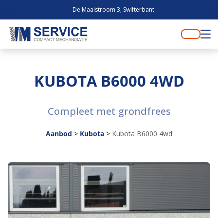
De Maalstroom 3, Swifterbant
KUBOTA B6000 4WD
Compleet met grondfrees
Aanbod
>
Kubota
>
Kubota B6000 4wd