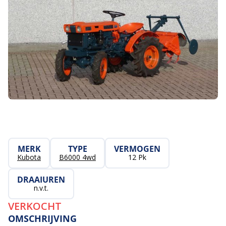
MERK
TYPE
VERMOGEN
Kubota
B6000 4wd
12 Pk
DRAAIUREN
n.v.t.
VERKOCHT
OMSCHRIJVING