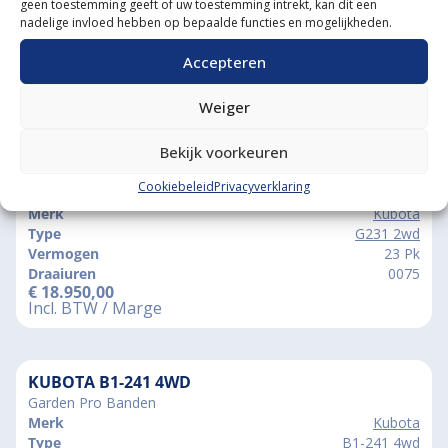
geen toestemming geeft of uw toestemming intrekt, kan dit een
nadelige invloed hebben op bepaalde functies en mogelijkheden.
Accepteren
Weiger
Vergelijkbare producten
Bekijk voorkeuren
KUBOTA G231 2WD
Cookiebeleid
Privacyverklaring
Margetrekker, Hooglosser
Merk
Kubota
Type
G231 2wd
Vermogen
23 Pk
Draaiuren
0075
€
18.950,00
Incl. BTW / Marge
KUBOTA B1-241 4WD
Garden Pro Banden
Merk
Kubota
Type
B1-241 4wd