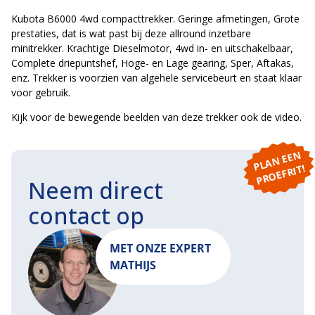
Kubota B6000 4wd compacttrekker. Geringe afmetingen, Grote
prestaties, dat is wat past bij deze allround inzetbare
minitrekker. Krachtige Dieselmotor, 4wd in- en uitschakelbaar,
Complete driepuntshef, Hoge- en Lage gearing, Sper, Aftakas,
enz. Trekker is voorzien van algehele servicebeurt en staat klaar
voor gebruik.
Kijk voor de bewegende beelden van deze trekker ook de video.
P
L
A
N
E
E
N
P
R
O
E
F
RI
T!
Neem direct
contact op
MET ONZE EXPERT
MATHIJS