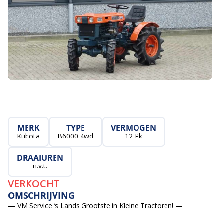
MERK
TYPE
VERMOGEN
Kubota
B6000 4wd
12 Pk
DRAAIUREN
n.v.t.
VERKOCHT
OMSCHRIJVING
— VM Service ’s Lands Grootste in Kleine Tractoren! —