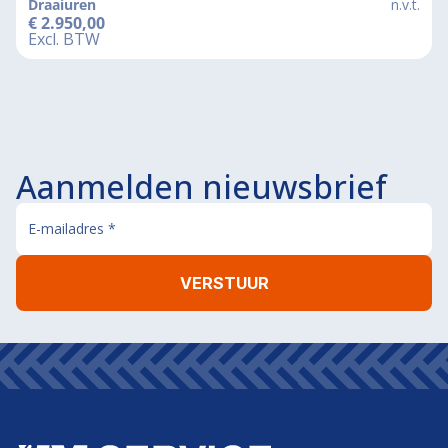
Draaiuren
n.v.t.
€
2.950,00
Excl. BTW
Aanmelden nieuwsbrief