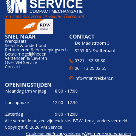
SNEL NAAR
CONTACT
Werkplaats
De Maalstroom 3
Service & onderhoud
Retourneren & Herroepingsrecht
8255 RN Swifterbant
Betaalmogelijkheden
Verzenden & Leveren
0321 - 32 38 80
Over VM Service
Contact
06 - 13 25 32 55
info@minitrekkers.nl
OPENINGSTIJDEN
Maandag t/m vrijdag
8:00 - 17:00
Lunchpauze
12:00 - 12:30
Zaterdag
9:00 - 12:00
Alle vermelde prijzen zijn exclusief BTW, tenzij anders vermeld.
Copyright © 2026 VM Service
Cookiebeleid
Privacyverklaring
Algemene voorwaarden