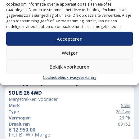
cookies om informatie over je apparaat op te slaan en/of te
Grote voorraad minitrekkers
raadplegen. Door in te stemmen met deze technologieën kunnen wij
gegevens zoals surfgedrag of unieke ID's op deze site verwerken. Als je
Grootste in kleine tractoren
geen toestemming geeft of uw toestemming intrekt, kan dit een
nadelige invloed hebben op bepaalde functies en mogelijkheden.
Accepteren
Weiger
Bekijk voorkeuren
Vergelijkbare producten
Cookiebeleid
Privacyverklaring
SOLIS 26 4WD
Margetrekker, Voorlader
Merk
Solis
Type
26 4wd
Vermogen
26 Pk
Draaiuren
00162
€
12.950,00
Incl. BTW / Marge