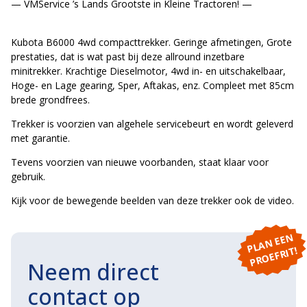
— VMService ’s Lands Grootste in Kleine Tractoren! —
Kubota B6000 4wd compacttrekker. Geringe afmetingen, Grote
prestaties, dat is wat past bij deze allround inzetbare
minitrekker. Krachtige Dieselmotor, 4wd in- en uitschakelbaar,
Hoge- en Lage gearing, Sper, Aftakas, enz. Compleet met 85cm
brede grondfrees.
Trekker is voorzien van algehele servicebeurt en wordt geleverd
met garantie.
Tevens voorzien van nieuwe voorbanden, staat klaar voor
gebruik.
Kijk voor de bewegende beelden van deze trekker ook de video.
P
L
A
N
E
E
N
P
R
O
E
F
RI
T!
Neem direct
contact op