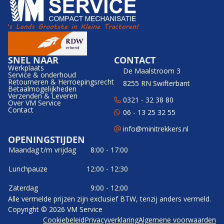
SNEL NAAR
CONTACT
Werkplaats
De Maalstroom 3
Service & onderhoud
Retourneren & Herroepingsrecht
8255 RN Swifterbant
Betaalmogelijkheden
Verzenden & Leveren
0321 - 32 38 80
Over VM Service
Contact
06 - 13 25 32 55
info@minitrekkers.nl
OPENINGSTIJDEN
Maandag t/m vrijdag
8:00 - 17:00
Lunchpauze
12:00 - 12:30
Zaterdag
9:00 - 12:00
Alle vermelde prijzen zijn exclusief BTW, tenzij anders vermeld.
Copyright © 2026 VM Service
Cookiebeleid
Privacyverklaring
Algemene voorwaarden