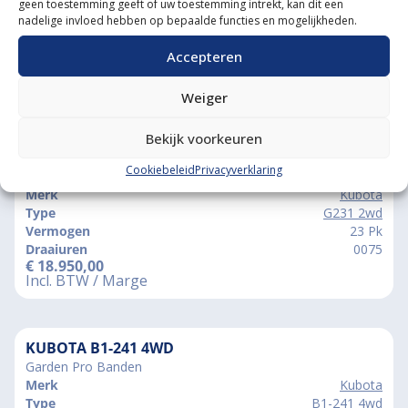
geen toestemming geeft of uw toestemming intrekt, kan dit een
nadelige invloed hebben op bepaalde functies en mogelijkheden.
Accepteren
Weiger
Vergelijkbare producten
Bekijk voorkeuren
KUBOTA G231 2WD
Cookiebeleid
Privacyverklaring
Margetrekker, Hooglosser
Merk
Kubota
Type
G231 2wd
Vermogen
23 Pk
Draaiuren
0075
€
18.950,00
Incl. BTW / Marge
KUBOTA B1-241 4WD
Garden Pro Banden
Merk
Kubota
Type
B1-241 4wd