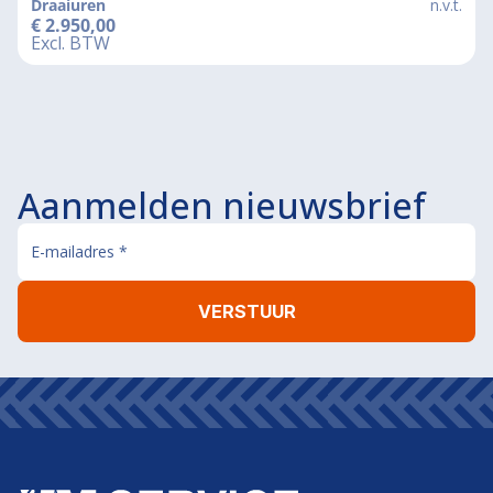
Draaiuren
n.v.t.
€
2.950,00
Excl. BTW
Aanmelden nieuwsbrief