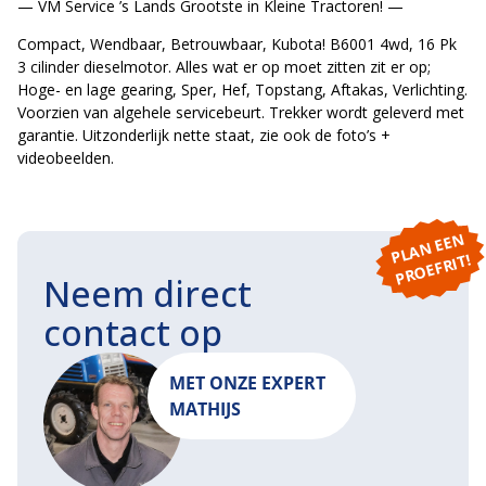
— VM Service ’s Lands Grootste in Kleine Tractoren! —
Compact, Wendbaar, Betrouwbaar, Kubota! B6001 4wd, 16 Pk
3 cilinder dieselmotor. Alles wat er op moet zitten zit er op;
Hoge- en lage gearing, Sper, Hef, Topstang, Aftakas, Verlichting.
Voorzien van algehele servicebeurt. Trekker wordt geleverd met
garantie. Uitzonderlijk nette staat, zie ook de foto’s +
videobeelden.
P
L
A
N
E
E
N
P
R
O
E
F
RI
T!
Neem direct
contact op
MET ONZE EXPERT
MATHIJS