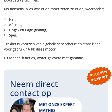
Doordachte techniek.
No nonsens, alles wat er op moet zitten zit er op, waaronder;
Hef,
Aftakas,
Hoge- en Lage gearing,
Sper.
Trekker is voorzien van algehele servicebeurt en staat klaar
voor gebruik. 16 Pk dieselmotor.
Uitzonderlijk netjes, wordt geleverd met garantie.
P
L
A
N
E
E
N
P
R
O
E
F
RI
T!
Neem direct
contact op
MET ONZE EXPERT
MATHIJS