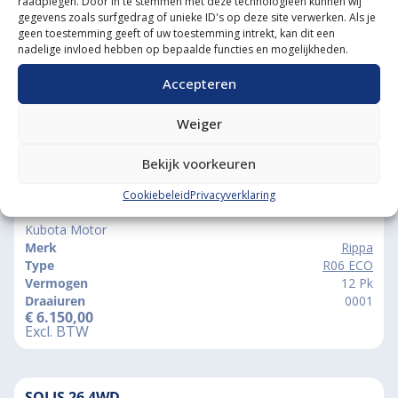
raadplegen. Door in te stemmen met deze technologieën kunnen wij
gegevens zoals surfgedrag of unieke ID's op deze site verwerken. Als je
geen toestemming geeft of uw toestemming intrekt, kan dit een
nadelige invloed hebben op bepaalde functies en mogelijkheden.
Accepteren
Weiger
Vergelijkbare producten
Bekijk voorkeuren
Cookiebeleid
Privacyverklaring
RIPPA R06 ECO
Kubota Motor
Merk
Rippa
Type
R06 ECO
Vermogen
12 Pk
Draaiuren
0001
€
6.150,00
Excl. BTW
SOLIS 26 4WD