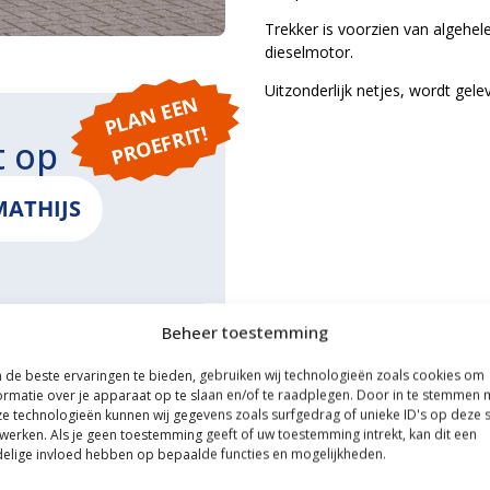
Trekker is voorzien van algehele
dieselmotor.
Uitzonderlijk netjes, wordt gele
P
L
A
N
E
E
N
P
R
O
E
F
RI
T!
t op
MATHIJS
Beheer toestemming
ONS
de beste ervaringen te bieden, gebruiken wij technologieën zoals cookies om
ormatie over je apparaat op te slaan en/of te raadplegen. Door in te stemmen 
e technologieën kunnen wij gegevens zoals surfgedrag of unieke ID's op deze s
werken. Als je geen toestemming geeft of uw toestemming intrekt, kan dit een
elige invloed hebben op bepaalde functies en mogelijkheden.
ce