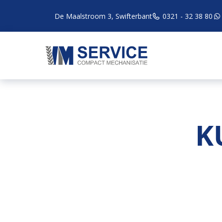
De Maalstroom 3, Swifterbant
0321 - 32 38 80
K