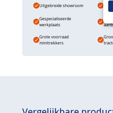
Uitgebreide showroom
Eige
Gespecialiseerde
Dive
werkplaats
aanb
Grote voorraad
Groo
minitrekkers
trac
Vergelijkbare produc