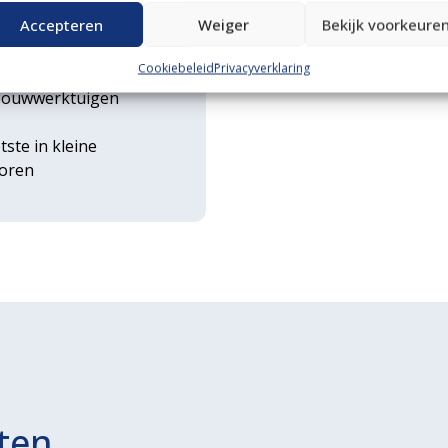
n transportservice
Accepteren
Weiger
Bekijk voorkeure
Cookiebeleid
Privacyverklaring
rse
ouwwerktuigen
tste in kleine
toren
ten