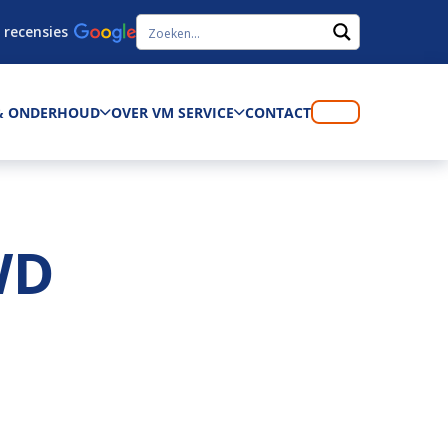
 recensies
 & ONDERHOUD
OVER VM SERVICE
CONTACT
WD