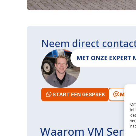
Neem direct contac
MET ONZE EXPERT 
START EEN GESPREK
MAIL 
Om 
inf
dez
ver
nad
Waarom VM Servi