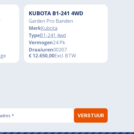
KUBOTA B1-241 4WD
r
Garden Pro Banden
Merk
Kubota
Type
B1-241 4wd
Vermogen
24 Pk
Draaiuren
00207
rge
€
12.650,00
Excl. BTW