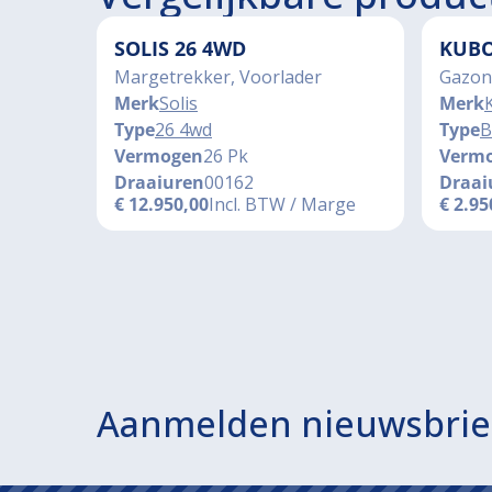
SOLIS 26 4WD
KUBO
Margetrekker, Voorlader
Gazon
Merk
Solis
Merk
Type
26 4wd
Type
B
Vermogen
26 Pk
Verm
Draaiuren
00162
Draai
€
12.950,00
Incl. BTW / Marge
€
2.95
Aanmelden nieuwsbrie