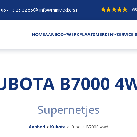
163
06 - 13 25 32 55
info@minitrekkers.nl
HOME
AANBOD
WERKPLAATS
MERKEN
SERVICE
UBOTA B7000 4
Supernetjes
Aanbod
>
Kubota
>
Kubota B7000 4wd