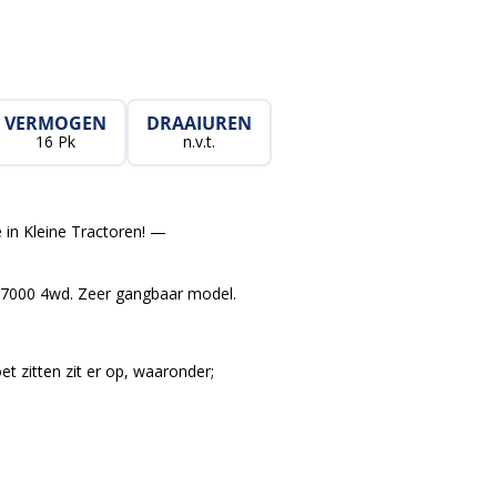
VERMOGEN
DRAAIUREN
16 Pk
n.v.t.
 in Kleine Tractoren! —
7000 4wd. Zeer gangbaar model.
t zitten zit er op, waaronder;