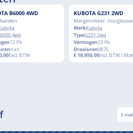
TA B6000 4WD
KUBOTA G231 2WD
banden
Margetrekker, Hooglosse
Kubota
Merk
Kubota
6000 4wd
Type
G231 2wd
ogen
12 Pk
Vermogen
23 Pk
uren
n.v.t.
Draaiuren
0075
0,00
Excl. BTW
€
18.950,00
Incl. BTW / Ma
f