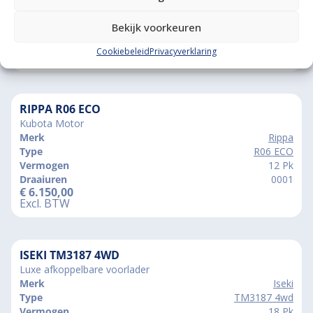
Type
26 4wd
Vermogen
26 Pk
Bekijk voorkeuren
Draaiuren
00162
€
12.950,00
Cookiebeleid
Privacyverklaring
Incl. BTW / Marge
RIPPA R06 ECO
Kubota Motor
Merk
Rippa
Type
R06 ECO
Vermogen
12 Pk
Draaiuren
0001
€
6.150,00
Excl. BTW
ISEKI TM3187 4WD
Luxe afkoppelbare voorlader
Merk
Iseki
Type
TM3187 4wd
Vermogen
18 Pk