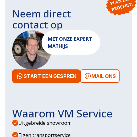
P
L
A
N
E
E
N
P
R
O
E
F
RI
T!
Neem direct
contact op
MET ONZE EXPERT
MATHIJS
START EEN GESPREK
MAIL ONS
Waarom VM Service
Uitgebreide showroom
Eigen transportservice