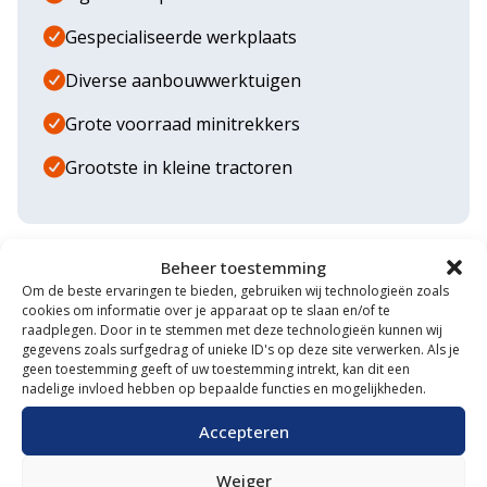
Gespecialiseerde werkplaats
Diverse aanbouwwerktuigen
Grote voorraad minitrekkers
Grootste in kleine tractoren
Beheer toestemming
Om de beste ervaringen te bieden, gebruiken wij technologieën zoals
cookies om informatie over je apparaat op te slaan en/of te
raadplegen. Door in te stemmen met deze technologieën kunnen wij
gegevens zoals surfgedrag of unieke ID's op deze site verwerken. Als je
Vergelijkbare producten
geen toestemming geeft of uw toestemming intrekt, kan dit een
nadelige invloed hebben op bepaalde functies en mogelijkheden.
SOLIS 26 4WD
Accepteren
Margetrekker, Voorlader
Merk
Solis
Weiger