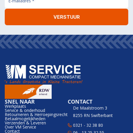
SNEL NAAR
CONTACT
Werkplaats
De Maalstroom 3
Service & onderhoud
Retourneren & Herroepingsrecht
8255 RN Swifterbant
Betaalmogelijkheden
Verzenden & Leveren
0321 - 32 38 80
Over VM Service
Contact
06 - 13 25 32 55