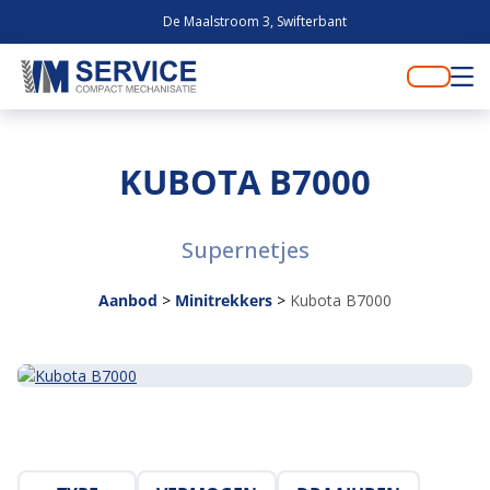
De Maalstroom 3, Swifterbant
KUBOTA B7000
Supernetjes
Aanbod
>
Minitrekkers
>
Kubota B7000