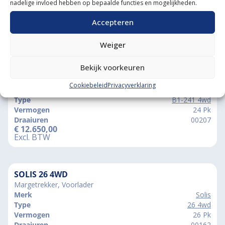
nadelige invloed hebben op bepaalde functies en mogelijkheden.
Accepteren
Vergelijkbare producten
Weiger
Bekijk voorkeuren
KUBOTA B1-241 4WD
Garden Pro Banden
Cookiebeleid
Privacyverklaring
Merk
Kubota
Type
B1-241 4wd
Vermogen
24 Pk
Draaiuren
00207
€
12.650,00
Excl. BTW
SOLIS 26 4WD
Margetrekker, Voorlader
Merk
Solis
Type
26 4wd
Vermogen
26 Pk
Draaiuren
00162