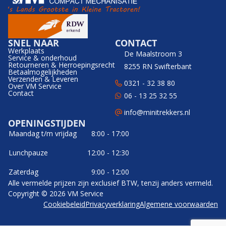
SNEL NAAR
CONTACT
Werkplaats
De Maalstroom 3
Service & onderhoud
Retourneren & Herroepingsrecht
8255 RN Swifterbant
Betaalmogelijkheden
Verzenden & Leveren
0321 - 32 38 80
Over VM Service
Contact
06 - 13 25 32 55
info@minitrekkers.nl
OPENINGSTIJDEN
Maandag t/m vrijdag
8:00 - 17:00
Lunchpauze
12:00 - 12:30
Zaterdag
9:00 - 12:00
Alle vermelde prijzen zijn exclusief BTW, tenzij anders vermeld.
Copyright © 2026 VM Service
Cookiebeleid
Privacyverklaring
Algemene voorwaarden