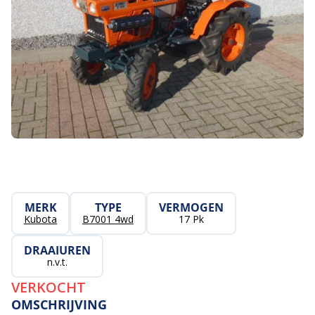
MERK
TYPE
VERMOGEN
Kubota
B7001 4wd
17 Pk
DRAAIUREN
n.v.t.
VERKOCHT
OMSCHRIJVING