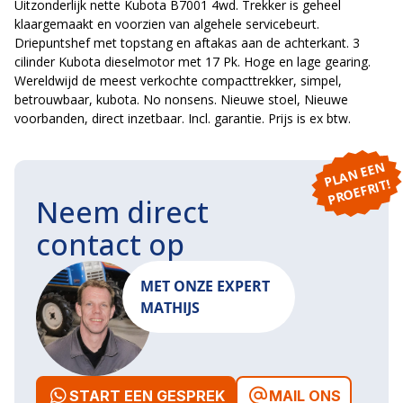
Uitzonderlijk nette Kubota B7001 4wd. Trekker is geheel
klaargemaakt en voorzien van algehele servicebeurt.
Driepuntshef met topstang en aftakas aan de achterkant. 3
cilinder Kubota dieselmotor met 17 Pk. Hoge en lage gearing.
Wereldwijd de meest verkochte compacttrekker, simpel,
betrouwbaar, kubota. No nonsens. Nieuwe stoel, Nieuwe
voorbanden, direct inzetbaar. Incl. garantie. Prijs is ex btw.
P
L
A
N
E
E
N
P
R
O
E
F
RI
T!
Neem direct
contact op
MET ONZE EXPERT
MATHIJS
START EEN GESPREK
MAIL ONS