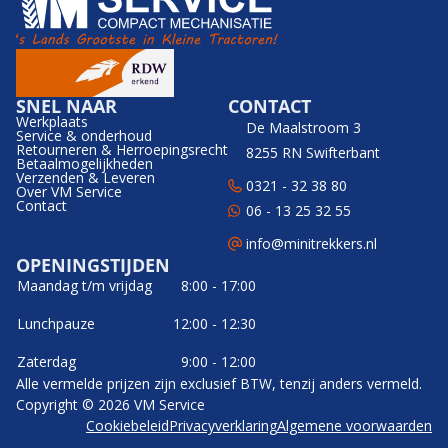
SNEL NAAR
CONTACT
Werkplaats
De Maalstroom 3
Service & onderhoud
Retourneren & Herroepingsrecht
8255 RN Swifterbant
Betaalmogelijkheden
Verzenden & Leveren
0321 - 32 38 80
Over VM Service
Contact
06 - 13 25 32 55
info@minitrekkers.nl
OPENINGSTIJDEN
Maandag t/m vrijdag
8:00 - 17:00
Lunchpauze
12:00 - 12:30
Zaterdag
9:00 - 12:00
Alle vermelde prijzen zijn exclusief BTW, tenzij anders vermeld.
Copyright © 2026 VM Service
Cookiebeleid
Privacyverklaring
Algemene voorwaarden