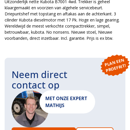
Uitzonderlijk nette Kubota B7001 4wd. Trekker is geheel
klaargemaakt en voorzien van algehele servicebeurt.
Driepuntshef met topstang en aftakas aan de achterkant. 3
cilinder Kubota dieselmotor met 17 Pk. Hoge en lage gearing.
Wereldwijd de meest verkochte compacttrekker, simpel,
betrouwbaar, kubota. No nonsens. Nieuwe stoel, Nieuwe
voorbanden, direct inzetbaar. Incl. garantie. Prijs is ex btw.
P
L
A
N
E
E
N
P
R
O
E
F
RI
T!
Neem direct
contact op
MET ONZE EXPERT
MATHIJS