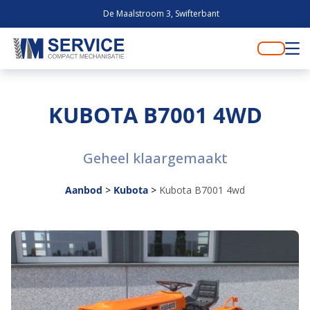
De Maalstroom 3, Swifterbant
KUBOTA B7001 4WD
Geheel klaargemaakt
Aanbod
>
Kubota
>
Kubota B7001 4wd