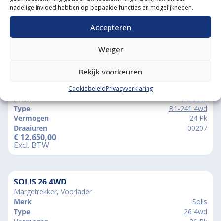
nadelige invloed hebben op bepaalde functies en mogelijkheden.
Accepteren
Weiger
Vergelijkbare producten
Bekijk voorkeuren
KUBOTA B1-241 4WD
Garden Pro Banden
Cookiebeleid
Privacyverklaring
Merk
Kubota
Type
B1-241 4wd
Vermogen
24 Pk
Draaiuren
00207
€
12.650,00
Excl. BTW
SOLIS 26 4WD
Margetrekker, Voorlader
Merk
Solis
Type
26 4wd