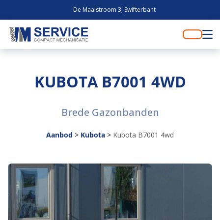
De Maalstroom 3, Swifterbant
KUBOTA B7001 4WD
Brede Gazonbanden
Aanbod
>
Kubota
>
Kubota B7001 4wd