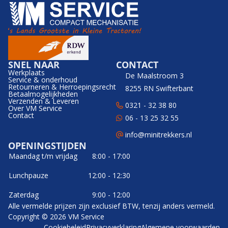
SNEL NAAR
CONTACT
Werkplaats
De Maalstroom 3
Service & onderhoud
Retourneren & Herroepingsrecht
8255 RN Swifterbant
Betaalmogelijkheden
Verzenden & Leveren
0321 - 32 38 80
Over VM Service
Contact
06 - 13 25 32 55
info@minitrekkers.nl
OPENINGSTIJDEN
Maandag t/m vrijdag
8:00 - 17:00
Lunchpauze
12:00 - 12:30
Zaterdag
9:00 - 12:00
Alle vermelde prijzen zijn exclusief BTW, tenzij anders vermeld.
Copyright © 2026 VM Service
Cookiebeleid
Privacyverklaring
Algemene voorwaarden