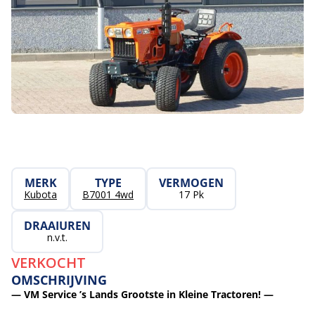
MERK
TYPE
VERMOGEN
Kubota
B7001 4wd
17 Pk
DRAAIUREN
n.v.t.
VERKOCHT
OMSCHRIJVING
— VM Service ’s Lands Grootste in Kleine Tractoren! —