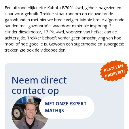
Een uitzonderlijk nette Kubota B7001 4wd, geheel nagezien en
klaar voor gebruik. Trekker staat rondom op nieuwe brede
gazonbanden met nieuwe brede velgen. Mooie brede afgeronde
banden met gazonprofiel waardoor minimale insporing. 3
cilinder dieselmotor, 17 Pk, 4wd, voorzien van hefset aan de
achterzijde. Trekker behoeft verder geen omschrijving van hoe
mooi of hoe goed ie is. Gewoon een supermooie en supergoeie
trekker! Zie ook de videobeelden.
P
L
A
N
E
E
N
P
R
O
E
F
RI
T!
Neem direct
contact op
MET ONZE EXPERT
MATHIJS