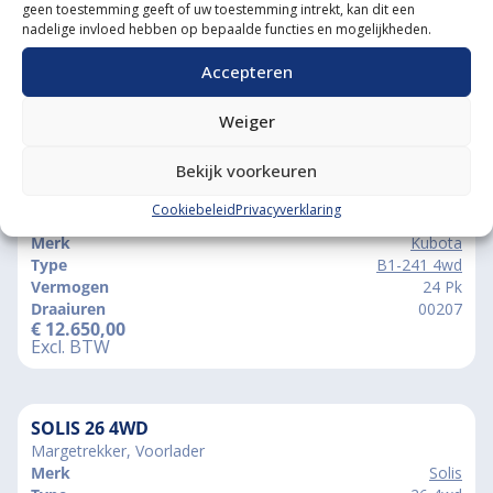
geen toestemming geeft of uw toestemming intrekt, kan dit een
nadelige invloed hebben op bepaalde functies en mogelijkheden.
Accepteren
Weiger
Vergelijkbare producten
Bekijk voorkeuren
KUBOTA B1-241 4WD
Cookiebeleid
Privacyverklaring
Garden Pro Banden
Merk
Kubota
Type
B1-241 4wd
Vermogen
24 Pk
Draaiuren
00207
€
12.650,00
Excl. BTW
SOLIS 26 4WD
Margetrekker, Voorlader
Merk
Solis