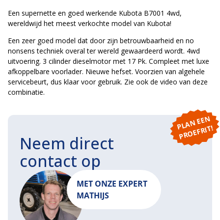
Een supernette en goed werkende Kubota B7001 4wd,
wereldwijd het meest verkochte model van Kubota!
Een zeer goed model dat door zijn betrouwbaarheid en no
nonsens techniek overal ter wereld gewaardeerd wordt. 4wd
uitvoering. 3 cilinder dieselmotor met 17 Pk. Compleet met luxe
afkoppelbare voorlader. Nieuwe hefset. Voorzien van algehele
servicebeurt, dus klaar voor gebruik. Zie ook de video van deze
combinatie.
P
L
A
N
E
E
N
P
R
O
E
F
RI
T!
Neem direct
contact op
MET ONZE EXPERT
MATHIJS