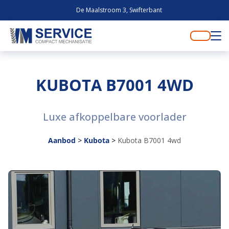
De Maalstroom 3, Swifterbant
KUBOTA B7001 4WD
Luxe afkoppelbare voorlader
Aanbod
>
Kubota
>
Kubota B7001 4wd