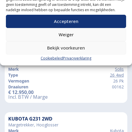
geen toestemming geeft of uw toestemming intrekt, kan dit een
nadelige invloed hebben op bepaalde functies en mogelijkheden.
Accepteren
Weiger
Vergelijkbare producten
Bekijk voorkeuren
SOLIS 26 4WD
Cookiebeleid
Privacyverklaring
Margetrekker, Voorlader
Merk
Solis
Type
26 4wd
Vermogen
26 Pk
Draaiuren
00162
€
12.950,00
Incl. BTW / Marge
KUBOTA G231 2WD
Margetrekker, Hooglosser
Merk
Kubota