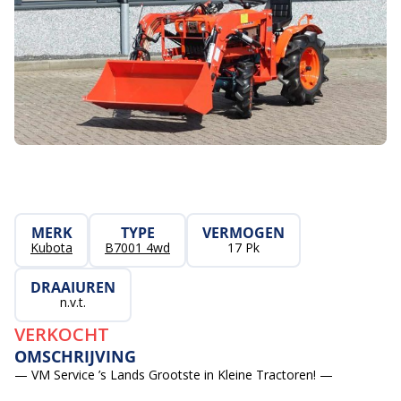
MERK
TYPE
VERMOGEN
Kubota
B7001 4wd
17 Pk
DRAAIUREN
n.v.t.
VERKOCHT
OMSCHRIJVING
— VM Service ’s Lands Grootste in Kleine Tractoren! —