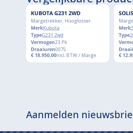
KUBOTA G231 2WD
SOLI
Margetrekker, Hooglosser
Marge
Merk
Kubota
Merk
S
Type
G231 2wd
Type
2
Vermogen
23 Pk
Verm
Draaiuren
0075
Draai
€
18.950,00
Incl. BTW / Marge
€
12.9
Aanmelden nieuwsbrie