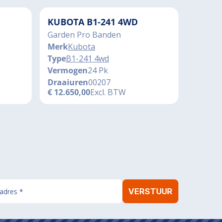
KUBOTA B1-241 4WD
Garden Pro Banden
Merk
Kubota
Type
B1-241 4wd
Vermogen
24 Pk
Draaiuren
00207
€
12.650,00
Excl. BTW