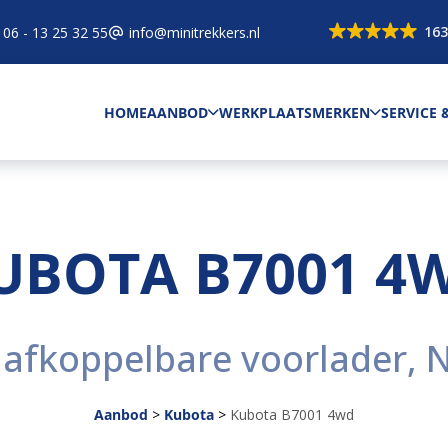
163
06 - 13 25 32 55
info@minitrekkers.nl
HOME
AANBOD
WERKPLAATS
MERKEN
SERVICE
UBOTA B7001 4
 afkoppelbare voorlader, 
Aanbod
>
Kubota
>
Kubota B7001 4wd