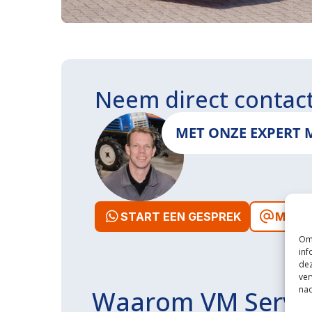
Neem direct contac
MET ONZE EXPERT 
START EEN GESPREK
MAIL 
Om 
inf
dez
ver
nad
Waarom VM Servi