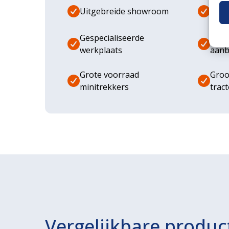
Uitgebreide showroom
Eige
Gespecialiseerde
Dive
werkplaats
aanb
Grote voorraad
Groo
minitrekkers
trac
Vergelijkbare produc