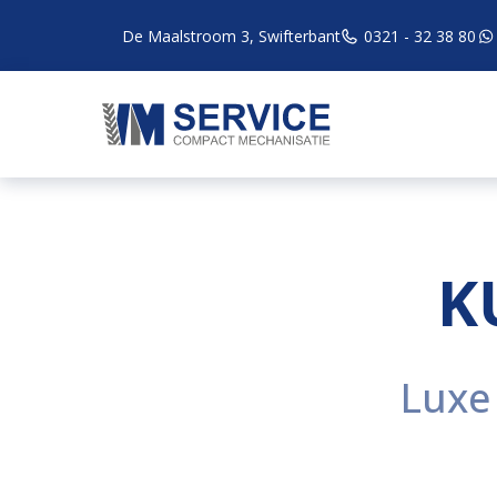
De Maalstroom 3, Swifterbant
0321 - 32 38 80
K
Luxe