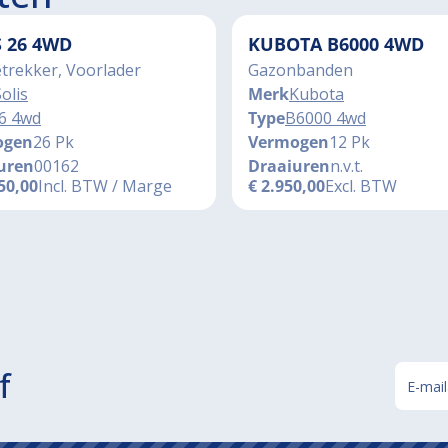
S 26 4WD
KUBOTA B6000 4WD
trekker, Voorlader
Gazonbanden
olis
Merk
Kubota
6 4wd
Type
B6000 4wd
ogen
26 Pk
Vermogen
12 Pk
uren
00162
Draaiuren
n.v.t.
50,00
Incl. BTW / Marge
€
2.950,00
Excl. BTW
f