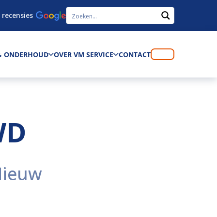
 recensies
 & ONDERHOUD
OVER VM SERVICE
CONTACT
WD
Nieuw