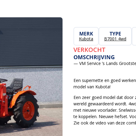
MERK
TYPE
Kubota
B7001 4wd
VERKOCHT
OMSCHRIJVING
— VM Service ’s Lands Grootste
Een supernette en goed werken
model van Kubota!
Een zeer goed model dat door z
wereld gewaardeerd wordt. 4wd 
met nieuwe voorlader. Snelwiss
te koppelen. Nieuwe hefset. Voo
Zie ook de video van deze comb