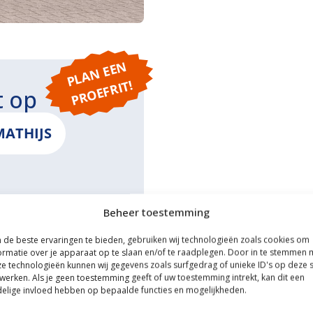
P
L
A
N
E
E
N
P
R
O
E
F
RI
T!
t op
MATHIJS
Beheer toestemming
ONS
de beste ervaringen te bieden, gebruiken wij technologieën zoals cookies om
ormatie over je apparaat op te slaan en/of te raadplegen. Door in te stemmen 
e technologieën kunnen wij gegevens zoals surfgedrag of unieke ID's op deze s
werken. Als je geen toestemming geeft of uw toestemming intrekt, kan dit een
elige invloed hebben op bepaalde functies en mogelijkheden.
ce