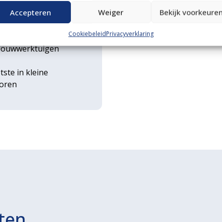
n transportservice
Accepteren
Weiger
Bekijk voorkeure
Cookiebeleid
Privacyverklaring
rse
ouwwerktuigen
tste in kleine
toren
ten