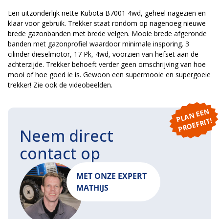
Een uitzonderlijk nette Kubota B7001 4wd, geheel nagezien en
klaar voor gebruik. Trekker staat rondom op nagenoeg nieuwe
brede gazonbanden met brede velgen. Mooie brede afgeronde
banden met gazonprofiel waardoor minimale insporing. 3
cilinder dieselmotor, 17 Pk, 4wd, voorzien van hefset aan de
achterzijde. Trekker behoeft verder geen omschrijving van hoe
mooi of hoe goed ie is. Gewoon een supermooie en supergoeie
trekker! Zie ook de videobeelden.
P
L
A
N
E
E
N
P
R
O
E
F
RI
T!
Neem direct
contact op
MET ONZE EXPERT
MATHIJS