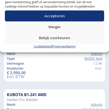
geen toestemming geeft of uw toestemming intrekt, kan dit een
nadelige invloed hebben op bepaalde functies en mogelijkheden.
Accepteren
Weiger
Vergelijkbare producten
Bekijk voorkeuren
KUBOTA B6000 4WD
Cookiebeleid
Privacyverklaring
Gazonbanden
Merk
Kubota
Type
B6000 4wd
Vermogen
12 Pk
Draaiuren
n.v.t.
€
2.950,00
Excl. BTW
KUBOTA B1-241 4WD
Garden Pro Banden
Merk
Kubota