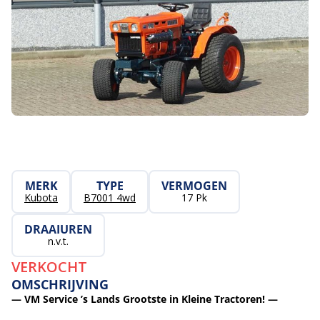
MERK
TYPE
VERMOGEN
Kubota
B7001 4wd
17 Pk
DRAAIUREN
n.v.t.
VERKOCHT
OMSCHRIJVING
— VM Service ’s Lands Grootste in Kleine Tractoren! —