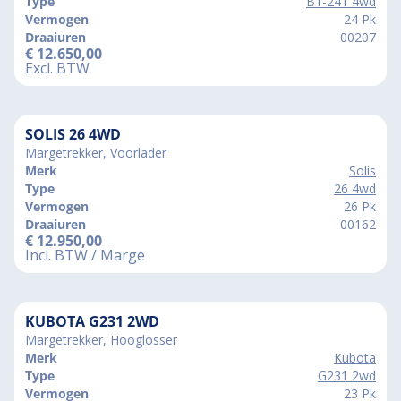
Type
B1-241 4wd
Vermogen
24 Pk
Draaiuren
00207
€
12.650,00
Excl. BTW
SOLIS 26 4WD
Margetrekker, Voorlader
Merk
Solis
Type
26 4wd
Vermogen
26 Pk
Draaiuren
00162
€
12.950,00
Incl. BTW / Marge
KUBOTA G231 2WD
Margetrekker, Hooglosser
Merk
Kubota
Type
G231 2wd
Vermogen
23 Pk