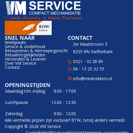
SNEL NAAR
CONTACT
Werkplaats
De Maalstroom 3
Service & onderhoud
Retourneren & Herroepingsrecht
8255 RN Swifterbant
Betaalmogelijkheden
Verzenden & Leveren
0321 - 32 38 80
Over VM Service
Contact
06 - 13 25 32 55
info@minitrekkers.nl
OPENINGSTIJDEN
Maandag t/m vrijdag
8:00 - 17:00
Lunchpauze
12:00 - 12:30
Zaterdag
9:00 - 12:00
Alle vermelde prijzen zijn exclusief BTW, tenzij anders vermeld.
Copyright © 2026 VM Service
Cookiebeleid
Privacyverklaring
Algemene voorwaarden