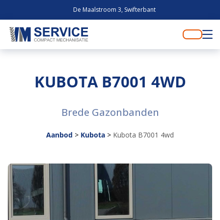
De Maalstroom 3, Swifterbant
KUBOTA B7001 4WD
Brede Gazonbanden
Aanbod
>
Kubota
>
Kubota B7001 4wd