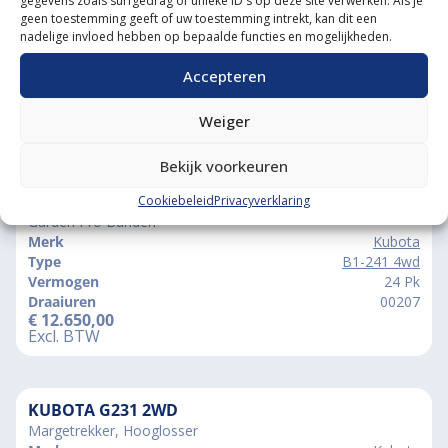
gegevens zoals surfgedrag of unieke ID's op deze site verwerken. Als je
geen toestemming geeft of uw toestemming intrekt, kan dit een
nadelige invloed hebben op bepaalde functies en mogelijkheden.
Accepteren
Weiger
Vergelijkbare producten
Bekijk voorkeuren
KUBOTA B1-241 4WD
Cookiebeleid
Privacyverklaring
Garden Pro Banden
Merk
Kubota
Type
B1-241 4wd
Vermogen
24 Pk
Draaiuren
00207
€
12.650,00
Excl. BTW
KUBOTA G231 2WD
Margetrekker, Hooglosser