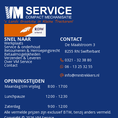
SNEL NAAR
CONTACT
Werkplaats
De Maalstroom 3
Service & onderhoud
Retourneren & Herroepingsrecht
8255 RN Swifterbant
Betaalmogelijkheden
Verzenden & Leveren
0321 - 32 38 80
Over VM Service
Contact
06 - 13 25 32 55
info@minitrekkers.nl
OPENINGSTIJDEN
Maandag t/m vrijdag
8:00 - 17:00
Lunchpauze
12:00 - 12:30
Zaterdag
9:00 - 12:00
Alle vermelde prijzen zijn exclusief BTW, tenzij anders vermeld.
Copyright © 2026 VM Service