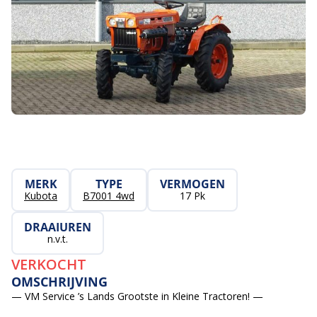
MERK
TYPE
VERMOGEN
Kubota
B7001 4wd
17 Pk
DRAAIUREN
n.v.t.
VERKOCHT
OMSCHRIJVING
— VM Service ’s Lands Grootste in Kleine Tractoren! —