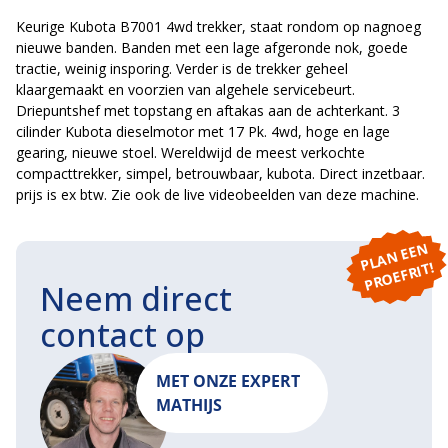
Keurige Kubota B7001 4wd trekker, staat rondom op nagnoeg
nieuwe banden. Banden met een lage afgeronde nok, goede
tractie, weinig insporing. Verder is de trekker geheel
klaargemaakt en voorzien van algehele servicebeurt.
Driepuntshef met topstang en aftakas aan de achterkant. 3
cilinder Kubota dieselmotor met 17 Pk. 4wd, hoge en lage
gearing, nieuwe stoel. Wereldwijd de meest verkochte
compacttrekker, simpel, betrouwbaar, kubota. Direct inzetbaar.
prijs is ex btw. Zie ook de live videobeelden van deze machine.
P
L
A
N
E
E
N
P
R
O
E
F
RI
T!
Neem direct
contact op
MET ONZE EXPERT
MATHIJS