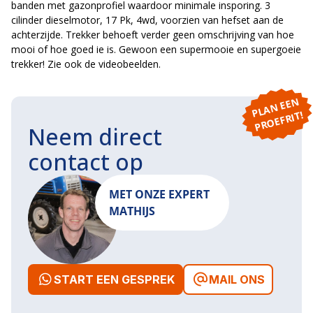
banden met gazonprofiel waardoor minimale insporing. 3
cilinder dieselmotor, 17 Pk, 4wd, voorzien van hefset aan de
achterzijde. Trekker behoeft verder geen omschrijving van hoe
mooi of hoe goed ie is. Gewoon een supermooie en supergoeie
trekker! Zie ook de videobeelden.
P
L
A
N
E
E
N
P
R
O
E
F
RI
T!
Neem direct
contact op
MET ONZE EXPERT
MATHIJS
START EEN GESPREK
MAIL ONS