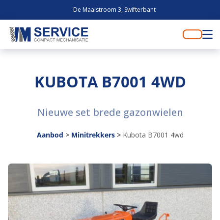
De Maalstroom 3, Swifterbant
KUBOTA B7001 4WD
Nieuwe set brede gazonwielen
Aanbod
>
Minitrekkers
>
Kubota B7001 4wd