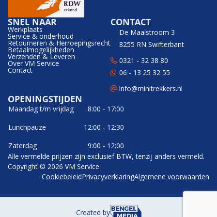
SNEL NAAR
CONTACT
Werkplaats
De Maalstroom 3
Service & onderhoud
Retourneren & Herroepingsrecht
8255 RN Swifterbant
Betaalmogelijkheden
Verzenden & Leveren
0321 - 32 38 80
Over VM Service
Contact
06 - 13 25 32 55
info@minitrekkers.nl
OPENINGSTIJDEN
Maandag t/m vrijdag
8:00 - 17:00
Lunchpauze
12:00 - 12:30
Zaterdag
9:00 - 12:00
Alle vermelde prijzen zijn exclusief BTW, tenzij anders vermeld.
Copyright © 2026 VM Service
Cookiebeleid
Privacyverklaring
Algemene voorwaarden
Created by