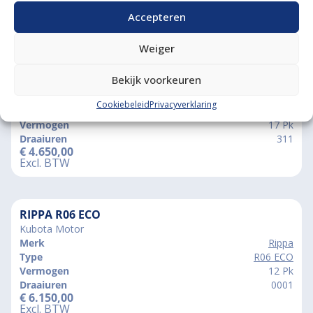
Accepteren
Vergelijkbare producten
Weiger
ISEKI TX1410 4WD
Bekijk voorkeuren
Brede Gazonbanden
Merk
Iseki
Cookiebeleid
Privacyverklaring
Type
Iseki TX1410 4wd
Vermogen
17 Pk
Draaiuren
311
€
4.650,00
Excl. BTW
RIPPA R06 ECO
Kubota Motor
Merk
Rippa
Type
R06 ECO
Vermogen
12 Pk
Draaiuren
0001
€
6.150,00
Excl. BTW