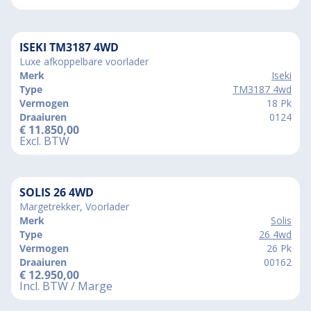
ISEKI TM3187 4WD
Luxe afkoppelbare voorlader
Merk
Iseki
Type
TM3187 4wd
Vermogen
18 Pk
Draaiuren
0124
€
11.850,00
Excl. BTW
SOLIS 26 4WD
Margetrekker, Voorlader
Merk
Solis
Type
26 4wd
Vermogen
26 Pk
Draaiuren
00162
€
12.950,00
Incl. BTW / Marge