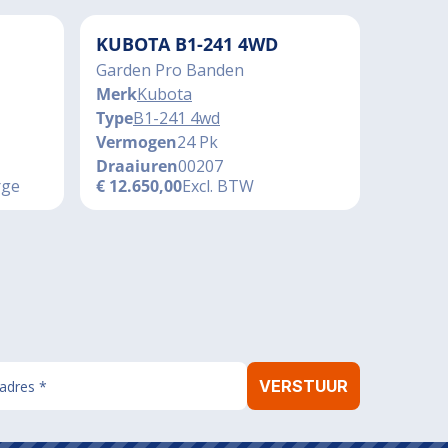
KUBOTA B1-241 4WD
Garden Pro Banden
Merk
Kubota
Type
B1-241 4wd
Vermogen
24 Pk
Draaiuren
00207
rge
€
12.650,00
Excl. BTW