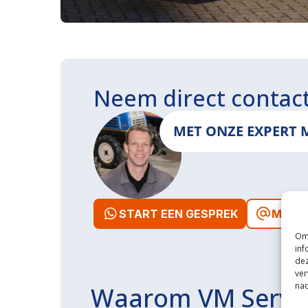
Neem direct contac
MET ONZE EXPERT 
START EEN GESPREK
MAIL 
Om 
inf
dez
ver
nad
Waarom VM Servi