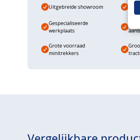
Uitgebreide showroom
Eige
Gespecialiseerde
Dive
werkplaats
aanb
Grote voorraad
Groo
minitrekkers
trac
Vergelijkbare produc