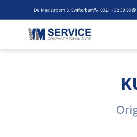
De Maalstroom 3, Swifterbant
0321 - 32 38 80
K
Ori