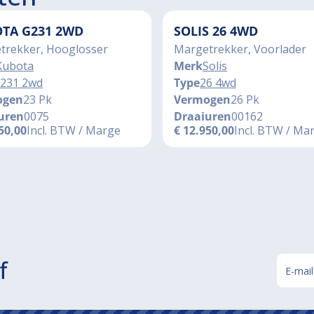
TA G231 2WD
SOLIS 26 4WD
trekker, Hooglosser
Margetrekker, Voorlader
Kubota
Merk
Solis
231 2wd
Type
26 4wd
ogen
23 Pk
Vermogen
26 Pk
uren
0075
Draaiuren
00162
50,00
Incl. BTW / Marge
€
12.950,00
Incl. BTW / Ma
f