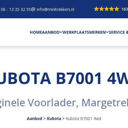
163
06 - 13 25 32 55
info@minitrekkers.nl
HOME
AANBOD
WERKPLAATS
MERKEN
SERVICE
UBOTA B7001 4
ginele Voorlader, Margetre
Aanbod
>
Kubota
>
Kubota B7001 4wd