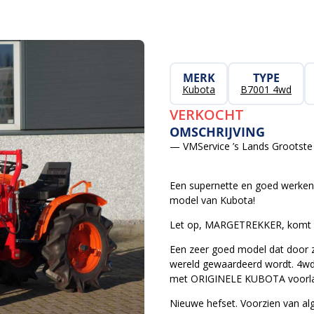
MERK
TYPE
Kubota
B7001 4wd
VERKOCHT
OMSCHRIJVING
— VMService ’s Lands Grootste 
Een supernette en goed werken
model van Kubota!
Let op, MARGETREKKER, komt g
Een zeer goed model dat door z
wereld gewaardeerd wordt. 4wd 
met ORIGINELE KUBOTA voorla
Nieuwe hefset. Voorzien van alg