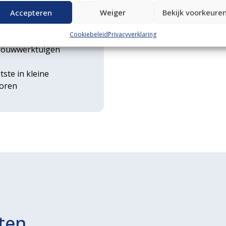
n transportservice
Accepteren
Weiger
Bekijk voorkeure
Cookiebeleid
Privacyverklaring
rse
ouwwerktuigen
tste in kleine
toren
ten