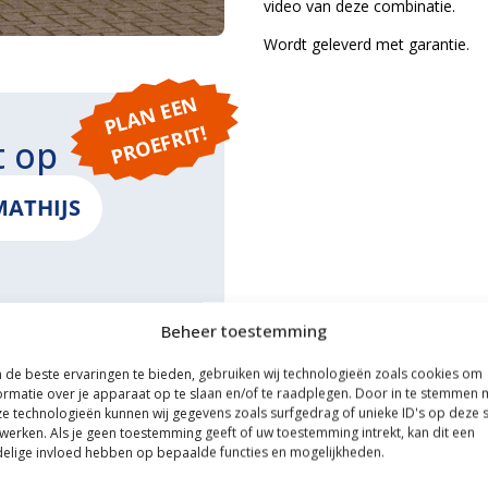
video van deze combinatie.
Wordt geleverd met garantie.
P
L
A
N
E
E
N
P
R
O
E
F
RI
T!
t op
MATHIJS
Beheer toestemming
ONS
de beste ervaringen te bieden, gebruiken wij technologieën zoals cookies om
ormatie over je apparaat op te slaan en/of te raadplegen. Door in te stemmen 
e technologieën kunnen wij gegevens zoals surfgedrag of unieke ID's op deze s
werken. Als je geen toestemming geeft of uw toestemming intrekt, kan dit een
elige invloed hebben op bepaalde functies en mogelijkheden.
ce