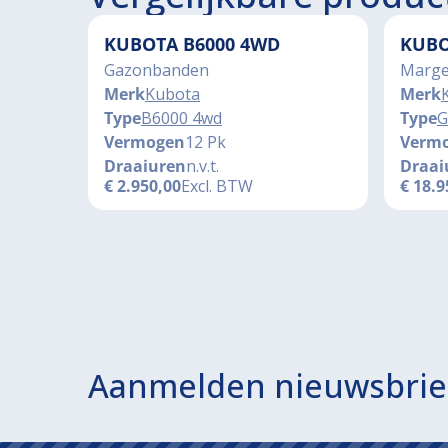
KUBOTA B6000 4WD
KUBO
Gazonbanden
Marge
Merk
Kubota
Merk
Type
B6000 4wd
Type
G
Vermogen
12 Pk
Verm
Draaiuren
n.v.t.
Draai
€
2.950,00
Excl. BTW
€
18.9
Aanmelden nieuwsbrie