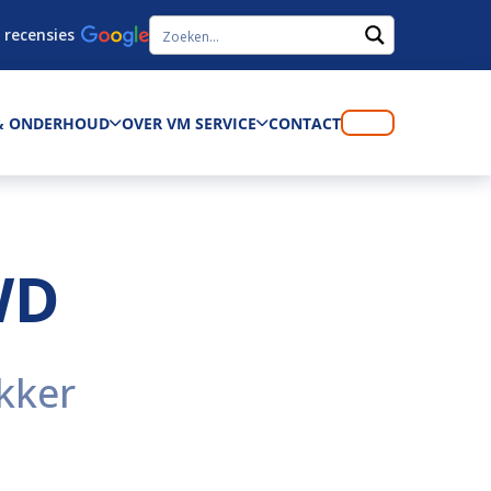
 recensies
 & ONDERHOUD
OVER VM SERVICE
CONTACT
WD
kker