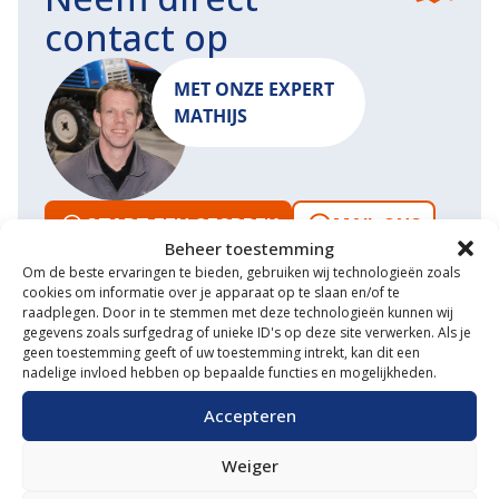
contact op
MET ONZE EXPERT
MATHIJS
START EEN GESPREK
MAIL ONS
Beheer toestemming
Om de beste ervaringen te bieden, gebruiken wij technologieën zoals
cookies om informatie over je apparaat op te slaan en/of te
raadplegen. Door in te stemmen met deze technologieën kunnen wij
gegevens zoals surfgedrag of unieke ID's op deze site verwerken. Als je
Waarom VM Service
geen toestemming geeft of uw toestemming intrekt, kan dit een
nadelige invloed hebben op bepaalde functies en mogelijkheden.
Uitgebreide showroom
Accepteren
Eigen transportservice
Weiger
Gespecialiseerde werkplaats