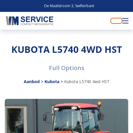
De Maalstroom 3, Swifterbant
KUBOTA L5740 4WD HST
Full Options
Aanbod
>
Kubota
>
Kubota L5740 4wd HST