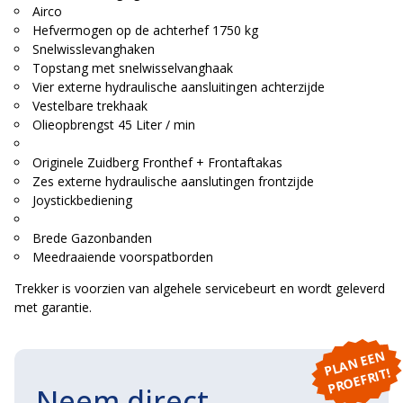
Airco
Hefvermogen op de achterhef 1750 kg
Snelwisslevanghaken
Topstang met snelwisselvanghaak
Vier externe hydraulische aansluitingen achterzijde
Vestelbare trekhaak
Olieopbrengst 45 Liter / min
Originele Zuidberg Fronthef + Frontaftakas
Zes externe hydraulische aanslutingen frontzijde
Joystickbediening
Brede Gazonbanden
Meedraaiende voorspatborden
Trekker is voorzien van algehele servicebeurt en wordt geleverd
met garantie.
P
L
A
N
E
E
N
P
R
O
E
F
RI
T!
Neem direct