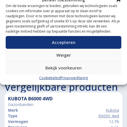
Om de beste ervaringen te bieden, gebruiken wij technologieën zoals
Diverse aanbouwwerktuigen
cookies om informatie over je apparaat op te slaan en/of te
raadplegen. Door in te stemmen met deze technologieën kunnen wij
Grote voorraad minitrekkers
gegevens zoals surfgedrag of unieke ID's op deze site verwerken. Als je
geen toestemming geeft of uw toestemming intrekt, kan dit een
Grootste in kleine tractoren
nadelige invloed hebben op bepaalde functies en mogelijkheden.
Accepteren
Weiger
Bekijk voorkeuren
Cookiebeleid
Privacyverklaring
Vergelijkbare producten
KUBOTA B6000 4WD
Gazonbanden
Merk
Kubota
Type
B6000 4wd
Vermogen
12 Pk