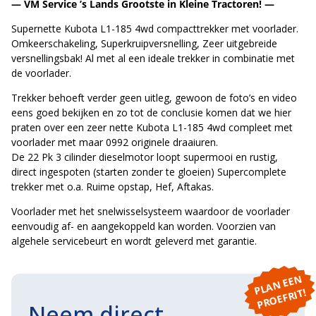
— VM Service ’s Lands Grootste in Kleine Tractoren! —
Supernette Kubota L1-185 4wd compacttrekker met voorlader.
Omkeerschakeling, Superkruipversnelling, Zeer uitgebreide
versnellingsbak! Al met al een ideale trekker in combinatie met
de voorlader.
Trekker behoeft verder geen uitleg, gewoon de foto’s en video
eens goed bekijken en zo tot de conclusie komen dat we hier
praten over een zeer nette Kubota L1-185 4wd compleet met
voorlader met maar 0992 originele draaiuren.
De 22 Pk 3 cilinder dieselmotor loopt supermooi en rustig,
direct ingespoten (starten zonder te gloeien) Supercomplete
trekker met o.a. Ruime opstap, Hef, Aftakas.
Voorlader met het snelwisselsysteem waardoor de voorlader
eenvoudig af- en aangekoppeld kan worden. Voorzien van
algehele servicebeurt en wordt geleverd met garantie.
P
L
A
N
E
E
N
P
R
O
E
F
RI
T!
Neem direct