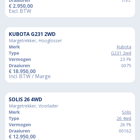
Draaiuren
n.v.t.
€
2.950,00
Excl. BTW
KUBOTA G231 2WD
Margetrekker, Hooglosser
Merk
Kubota
Type
G231 2wd
Vermogen
23 Pk
Draaiuren
0075
€
18.950,00
Incl. BTW / Marge
SOLIS 26 4WD
Margetrekker, Voorlader
Merk
Solis
Type
26 4wd
Vermogen
26 Pk
Draaiuren
00162
€
12.950,00