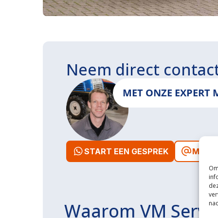
Neem direct contac
MET ONZE EXPERT 
START EEN GESPREK
MAIL 
Om 
inf
dez
ver
nad
Waarom VM Servi