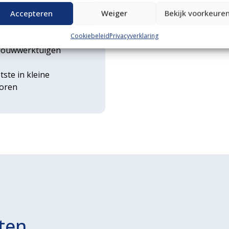
n transportservice
Accepteren
Weiger
Bekijk voorkeure
Cookiebeleid
Privacyverklaring
rse
ouwwerktuigen
tste in kleine
toren
ten