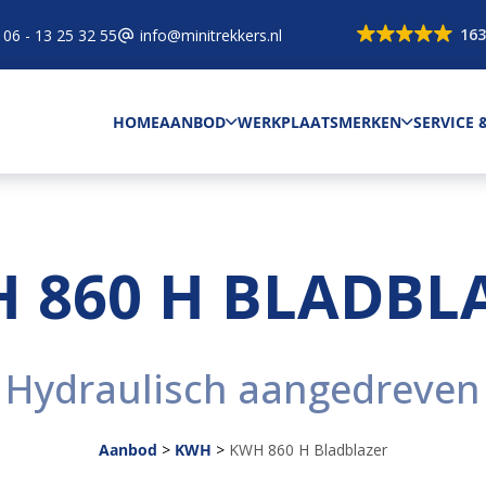
163
06 - 13 25 32 55
info@minitrekkers.nl
HOME
AANBOD
WERKPLAATS
MERKEN
SERVICE
 860 H BLADBL
Hydraulisch aangedreven
Aanbod
>
KWH
>
KWH 860 H Bladblazer