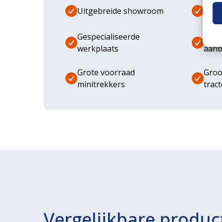
Uitgebreide showroom
Eige
Gespecialiseerde
Dive
werkplaats
aanb
Grote voorraad
Groo
minitrekkers
trac
Vergelijkbare produc