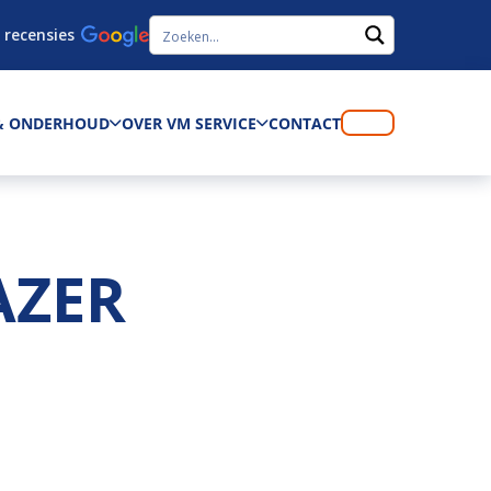
 recensies
 & ONDERHOUD
OVER VM SERVICE
CONTACT
AZER