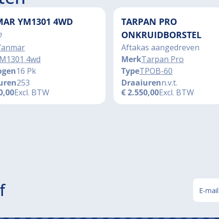
AR YM1301 4WD
TARPAN PRO
e
ONKRUIDBORSTEL
Yanmar
Aftakas aangedreven
M1301 4wd
Merk
Tarpan Pro
ogen
16 Pk
Type
TPOB-60
uren
253
Draaiuren
n.v.t.
0,00
Excl. BTW
€
2.550,00
Excl. BTW
f