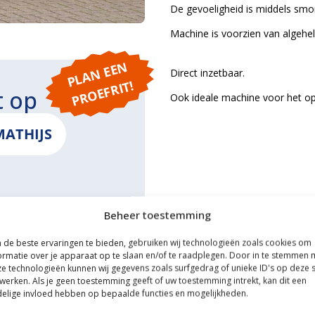
De gevoeligheid is middels smor
Machine is voorzien van algehel
P
L
A
N
E
E
N
P
R
O
E
F
RI
Direct inzetbaar.
T!
t op
Ook ideale machine voor het opru
MATHIJS
Beheer toestemming
ONS
de beste ervaringen te bieden, gebruiken wij technologieën zoals cookies om
ormatie over je apparaat op te slaan en/of te raadplegen. Door in te stemmen 
e technologieën kunnen wij gegevens zoals surfgedrag of unieke ID's op deze s
werken. Als je geen toestemming geeft of uw toestemming intrekt, kan dit een
elige invloed hebben op bepaalde functies en mogelijkheden.
ce