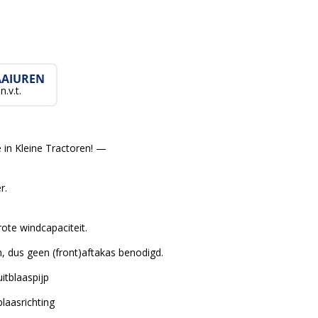
AIUREN
n.v.t.
 in Kleine Tractoren! —
r.
te windcapaciteit.
, dus geen (front)aftakas benodigd.
uitblaaspijp
blaasrichting