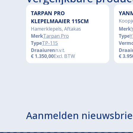
TARPAN PRO
YANM
KLEPELMAAIER 115CM
Koopj
Hamerklepels, Aftakas
Merk
Merk
Tarpan Pro
Type
Y
Type
TP-115
Verm
Draaiuren
n.v.t.
Draai
€
1.350,00
Excl. BTW
€
3.95
Aanmelden nieuwsbrie