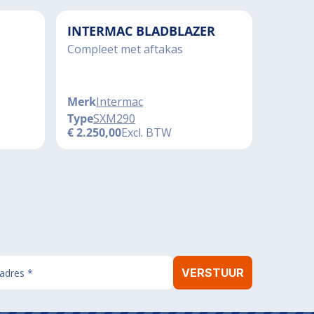
INTERMAC BLADBLAZER
Compleet met aftakas
Merk
Intermac
Type
SXM290
€
2.250,00
Excl. BTW