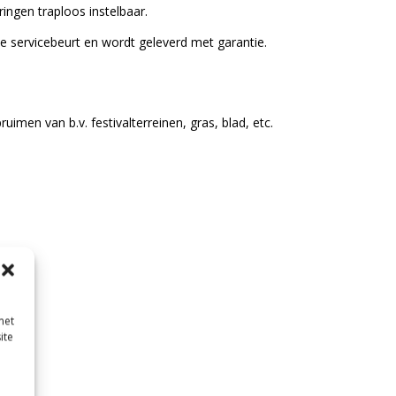
ingen traploos instelbaar.
e servicebeurt en wordt geleverd met garantie.
imen van b.v. festivalterreinen, gras, blad, etc.
met
ite