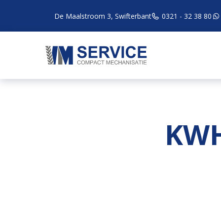
De Maalstroom 3, Swifterbant
0321 - 32 38 80
KWH