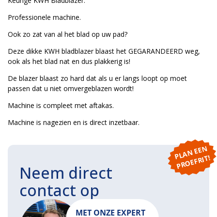
Keurige KWH Bladblazer.
Professionele machine.
Ook zo zat van al het blad op uw pad?
Deze dikke KWH bladblazer blaast het GEGARANDEERD weg,
ook als het blad nat en dus plakkerig is!
De blazer blaast zo hard dat als u er langs loopt op moet
passen dat u niet omvergeblazen wordt!
Machine is compleet met aftakas.
Machine is nagezien en is direct inzetbaar.
P
L
A
N
E
E
N
P
R
O
E
F
RI
T!
Neem direct
contact op
MET ONZE EXPERT