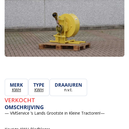
MERK
TYPE
DRAAIUREN
KWH
KWH
n.v.t.
VERKOCHT
OMSCHRIJVING
— VMService ’s Lands Grootste in Kleine Tractoren!—