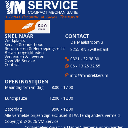
SNEL NAAR
CONTACT
Werkplaats
De Maalstroom 3
Service & onderhoud
Retourneren & Herroepingsrecht
8255 RN Swifterbant
Betaalmogelijkheden
Verzenden & Leveren
0321 - 32 38 80
Over VM Service
Contact
06 - 13 25 32 55
info@minitrekkers.nl
OPENINGSTIJDEN
Maandag t/m vrijdag
8:00 - 17:00
Lunchpauze
12:00 - 12:30
Zaterdag
9:00 - 12:00
Alle vermelde prijzen zijn exclusief BTW, tenzij anders vermeld.
Copyright © 2026 VM Service
Cookiebeleid
Privacyverklaring
Algemene voorwaarden