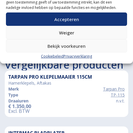
geen toestemming geeft of uw toestemming intrekt, kan dit een
Grootste in kleine tractoren
nadelige invloed hebben op bepaalde functies en mogelijkheden.
Accepteren
Weiger
Bekijk voorkeuren
Cookiebeleid
Privacyverklaring
Vergelijkbare producten
TARPAN PRO KLEPELMAAIER 115CM
Hamerklepels, Aftakas
Merk
Tarpan Pro
Type
TP-115
Draaiuren
n.v.t.
€
1.350,00
Excl. BTW
INTERMAC BLADBLAZER