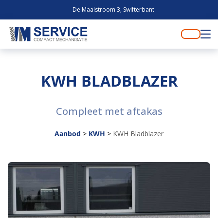
De Maalstroom 3, Swifterbant
KWH BLADBLAZER
Compleet met aftakas
Aanbod
>
KWH
>
KWH Bladblazer