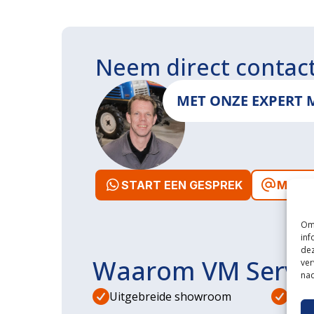
Neem direct contac
MET ONZE EXPERT 
START EEN GESPREK
MAIL 
Om 
inf
dez
Waarom VM Servi
ver
nad
Uitgebreide showroom
Eige