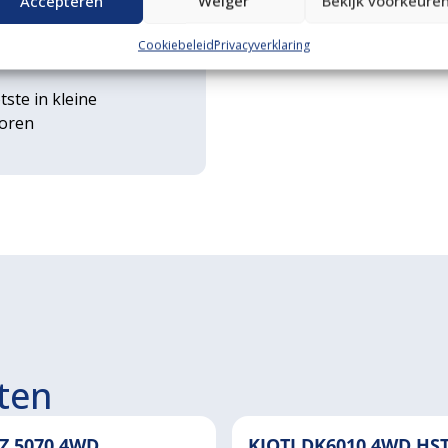
Accepteren
Weiger
Bekijk voorkeure
rse
Cookiebeleid
Privacyverklaring
ouwwerktuigen
tste in kleine
toren
ten
Z 5070 4WD
KIOTI DK6010 4WD HS