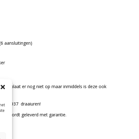
6 aansluitingen)
ker
ntekenplaat er nog niet op maar inmiddels is deze ook
L
ar 000937 draaiuren!
met
ite
urt, wordt geleverd met garantie.