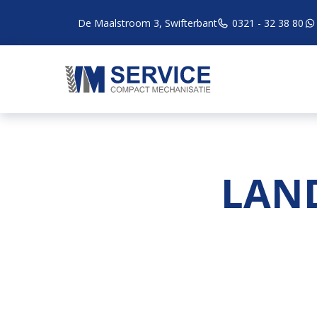
De Maalstroom 3, Swifterbant
0321 - 32 38 80
LAND