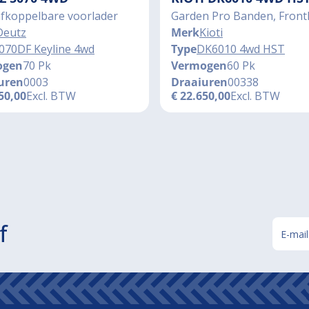
afkoppelbare voorlader
Garden Pro Banden, Front
Deutz
Merk
Kioti
070DF Keyline 4wd
Type
DK6010 4wd HST
ogen
70 Pk
Vermogen
60 Pk
uren
0003
Draaiuren
00338
50,00
Excl. BTW
€
22.650,00
Excl. BTW
f