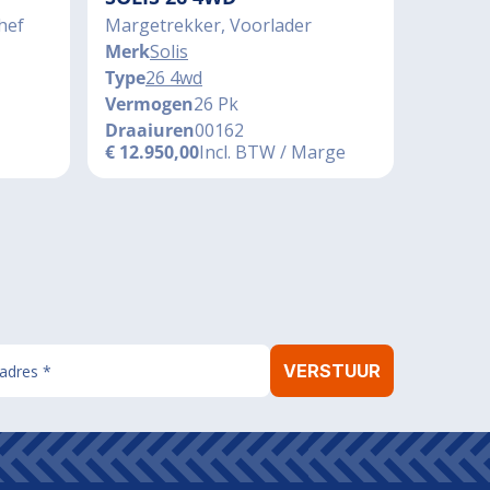
hef
Margetrekker, Voorlader
Merk
Solis
Type
26 4wd
Vermogen
26 Pk
Draaiuren
00162
€
12.950,00
Incl. BTW / Marge