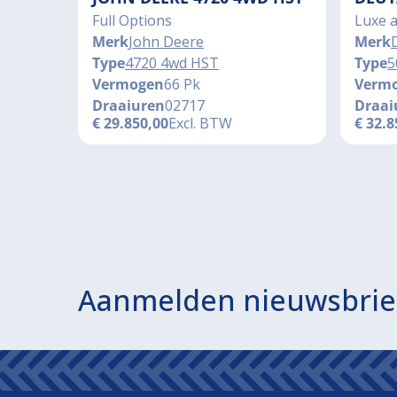
Full Options
Luxe 
Merk
John Deere
Merk
Type
4720 4wd HST
Type
5
Vermogen
66 Pk
Verm
Draaiuren
02717
Draai
€
29.850,00
Excl. BTW
€
32.8
Aanmelden nieuwsbrie