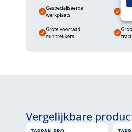
Gespecialiseerde
Dive
werkplaats
aanb
Grote voorraad
Groo
minitrekkers
trac
Vergelijkbare produc
TARPAN PRO
TARP