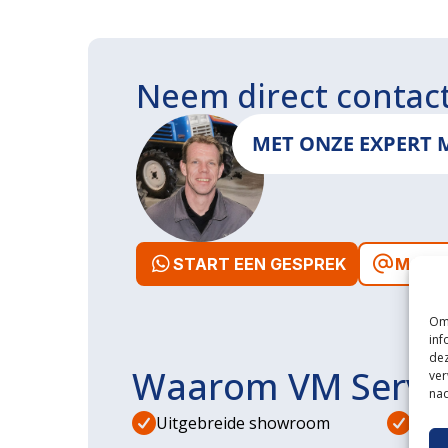
Neem direct contac
MET ONZE EXPERT 
START EEN GESPREK
MAIL 
Om 
inf
dez
Waarom VM Servi
ver
nad
Uitgebreide showroom
Eige