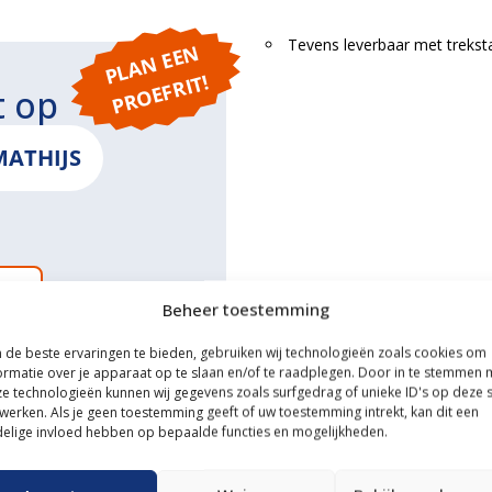
Tevens leverbaar met treksta
P
L
A
N
E
E
N
P
R
O
E
F
RI
T!
t op
MATHIJS
ONS
Beheer toestemming
de beste ervaringen te bieden, gebruiken wij technologieën zoals cookies om
ormatie over je apparaat op te slaan en/of te raadplegen. Door in te stemmen 
e technologieën kunnen wij gegevens zoals surfgedrag of unieke ID's op deze s
ce
werken. Als je geen toestemming geeft of uw toestemming intrekt, kan dit een
elige invloed hebben op bepaalde functies en mogelijkheden.
n transportservice