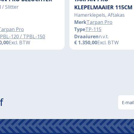
 / Slitter
KLEPELMAAIER 115CM
Hamerklepels, Aftakas
Merk
Tarpan Pro
Tarpan Pro
Type
TP-115
PBL-120 / TPBL-150
Draaiuren
n.v.t.
0,00
Excl. BTW
€
1.350,00
Excl. BTW
f