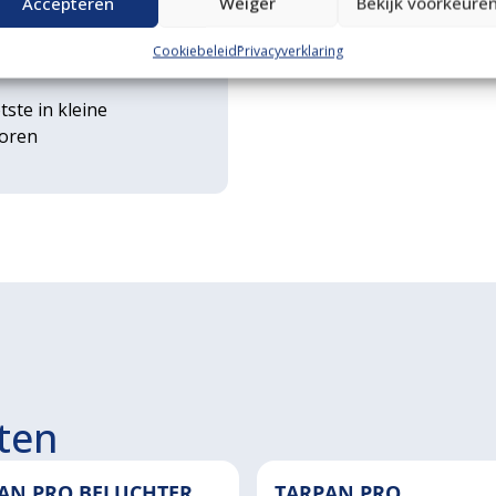
Accepteren
Weiger
Bekijk voorkeure
rse
Cookiebeleid
Privacyverklaring
ouwwerktuigen
tste in kleine
toren
ten
AN PRO BELUCHTER
TARPAN PRO