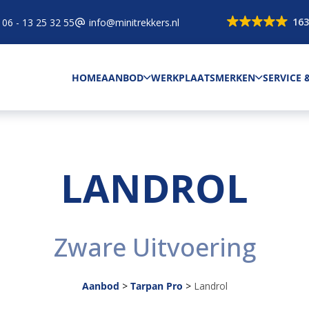
163
06 - 13 25 32 55
info@minitrekkers.nl
HOME
AANBOD
WERKPLAATS
MERKEN
SERVICE
LANDROL
Zware Uitvoering
Aanbod
>
Tarpan Pro
>
Landrol