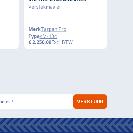
Verstekmaaier
Merk
Tarpan Pro
Type
KM-134
€
2.250,00
Excl. BTW