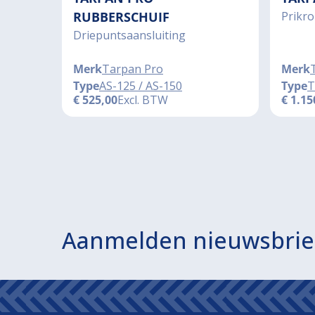
RUBBERSCHUIF
Prikrol
Driepuntsaansluiting
Merk
Tarpan Pro
Merk
Type
AS-125 / AS-150
Type
T
€
525,00
Excl. BTW
€
1.15
Aanmelden nieuwsbrie