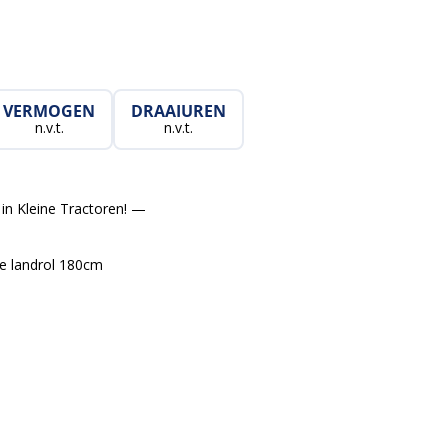
VERMOGEN
DRAAIUREN
n.v.t.
n.v.t.
in Kleine Tractoren! —
re landrol 180cm