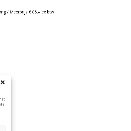
ng / Meerprijs € 85,– ex btw
met
ite