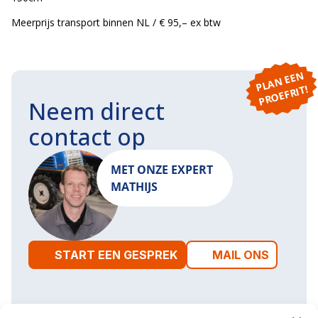
Meerprijs transport binnen NL / € 95,– ex btw
P
L
A
N
E
E
N
P
R
O
E
F
RI
T!
Neem direct
contact op
MET ONZE EXPERT
MATHIJS
START EEN GESPREK
MAIL ONS