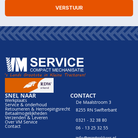
SNEL NAAR
CONTACT
Werkplaats
De Maalstroom 3
Service & onderhoud
Retourneren & Herroepingsrecht
8255 RN Swifterbant
Betaalmogelijkheden
Verzenden & Leveren
0321 - 32 38 80
Over VM Service
Contact
06 - 13 25 32 55
info@minitrekkers.nl