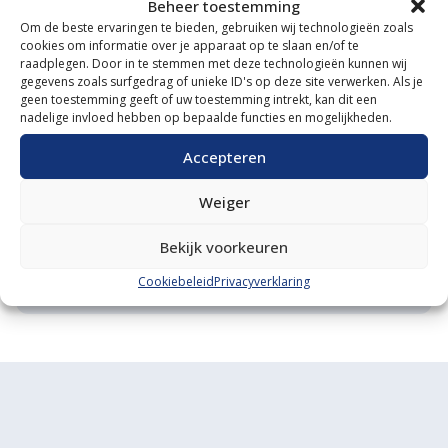
Beheer toestemming
Waarom VM Service
Om de beste ervaringen te bieden, gebruiken wij technologieën zoals
cookies om informatie over je apparaat op te slaan en/of te
Uitgebreide showroom
raadplegen. Door in te stemmen met deze technologieën kunnen wij
gegevens zoals surfgedrag of unieke ID's op deze site verwerken. Als je
Eigen transportservice
geen toestemming geeft of uw toestemming intrekt, kan dit een
nadelige invloed hebben op bepaalde functies en mogelijkheden.
Gespecialiseerde werkplaats
Accepteren
Diverse aanbouwwerktuigen
Weiger
Grote voorraad minitrekkers
Bekijk voorkeuren
Grootste in kleine tractoren
Cookiebeleid
Privacyverklaring