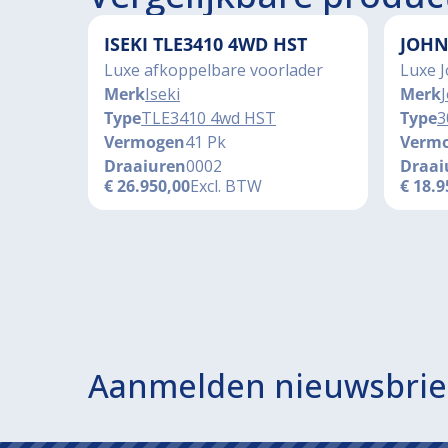
ISEKI TLE3410 4WD HST
JOHN
Luxe afkoppelbare voorlader
Luxe 
Merk
Iseki
Merk
Type
TLE3410 4wd HST
Type
3
Vermogen
41 Pk
Verm
Draaiuren
0002
Draai
€
26.950,00
Excl. BTW
€
18.9
Aanmelden nieuwsbrie