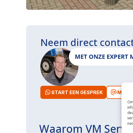
Neem direct contac
MET ONZE EXPERT 
START EEN GESPREK
MAIL 
Om 
inf
dez
ver
nad
Waarom VM Servi