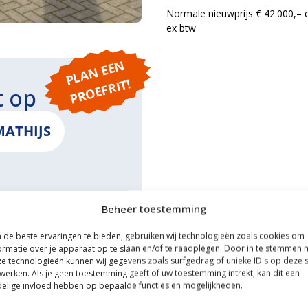
Normale nieuwprijs € 42.000,– 
ex btw
P
L
A
N
E
E
N
P
R
O
E
F
RI
T!
t op
MATHIJS
Beheer toestemming
ONS
de beste ervaringen te bieden, gebruiken wij technologieën zoals cookies om
ormatie over je apparaat op te slaan en/of te raadplegen. Door in te stemmen 
e technologieën kunnen wij gegevens zoals surfgedrag of unieke ID's op deze s
werken. Als je geen toestemming geeft of uw toestemming intrekt, kan dit een
elige invloed hebben op bepaalde functies en mogelijkheden.
ce