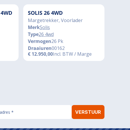
 4WD
SOLIS 26 4WD
Margetrekker, Voorlader
Merk
Solis
Type
26 4wd
Vermogen
26 Pk
Draaiuren
00162
€
12.950,00
Incl. BTW / Marge