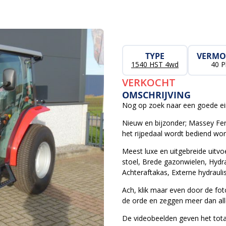
TYPE
VERMO
1540 HST 4wd
40 P
VERKOCHT
OMSCHRIJVING
Nog op zoek naar een goede ei
Nieuw en bijzonder; Massey Fe
het rijpedaal wordt bediend wo
Meest luxe en uitgebreide uitv
stoel, Brede gazonwielen, Hydra
Achteraftakas, Externe hydraulis
Ach, klik maar even door de fo
de orde en zeggen meer dan all
De videobeelden geven het tota