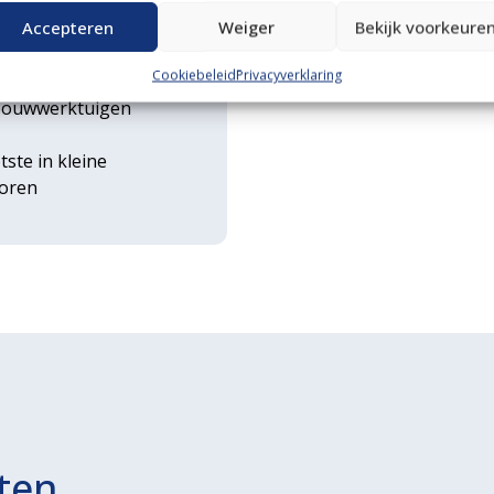
n transportservice
Accepteren
Weiger
Bekijk voorkeure
Cookiebeleid
Privacyverklaring
rse
ouwwerktuigen
tste in kleine
toren
ten