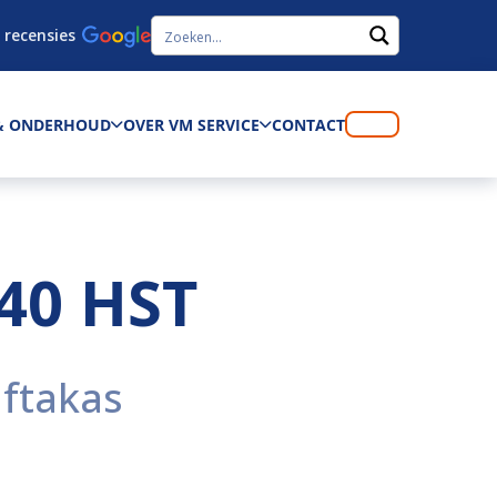
 recensies
 & ONDERHOUD
OVER VM SERVICE
CONTACT
40 HST
aftakas