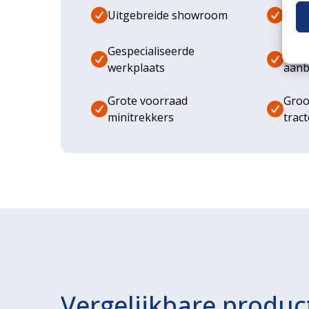
Uitgebreide showroom
Eige
Gespecialiseerde
Dive
werkplaats
aanb
Grote voorraad
Groo
minitrekkers
trac
Vergelijkbare produc