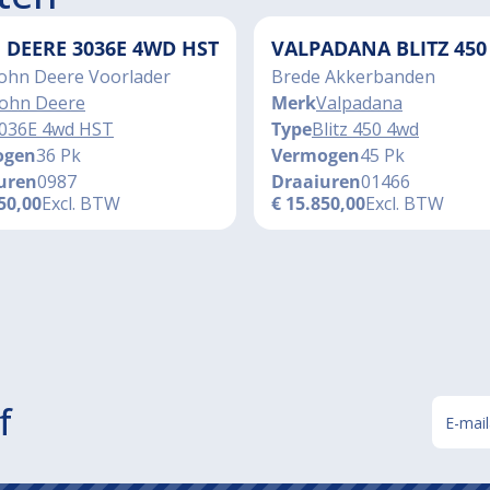
 DEERE 3036E 4WD HST
VALPADANA BLITZ 450
John Deere Voorlader
Brede Akkerbanden
John Deere
Merk
Valpadana
036E 4wd HST
Type
Blitz 450 4wd
ogen
36 Pk
Vermogen
45 Pk
uren
0987
Draaiuren
01466
50,00
Excl. BTW
€
15.850,00
Excl. BTW
f