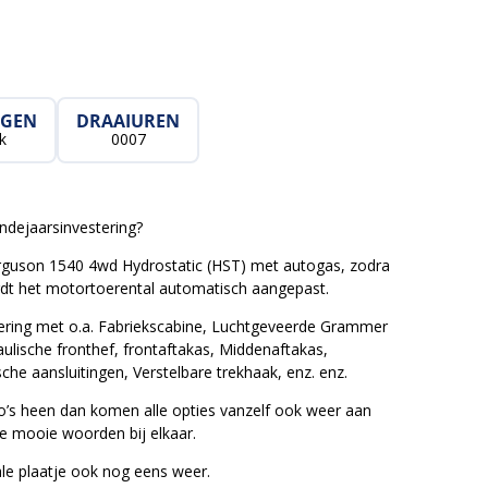
GEN
DRAAIUREN
k
0007
ndejaarsinvestering?
rguson 1540 4wd Hydrostatic (HST) met autogas, zodra
rdt het motortoerental automatisch aangepast.
oering met o.a. Fabriekscabine, Luchtgeveerde Grammer
ulische fronthef, frontaftakas, Middenaftakas,
che aansluitingen, Verstelbare trekhaak, enz. enz.
to’s heen dan komen alle opties vanzelf ook weer aan
e mooie woorden bij elkaar.
le plaatje ook nog eens weer.