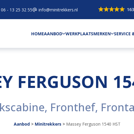
163
06 - 13 25 32 55
info@minitrekkers.nl
HOME
AANBOD
WERKPLAATS
MERKEN
SERVICE
Y FERGUSON 15
kscabine, Fronthef, Front
Aanbod
>
Minitrekkers
>
Massey Ferguson 1540 HST