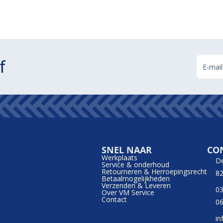
f
SNEL NAAR
CO
Werkplaats
D
Service & onderhoud
Retourneren & Herroepingsrecht
82
Betaalmogelijkheden
Verzenden & Leveren
03
Over VM Service
Contact
06
in