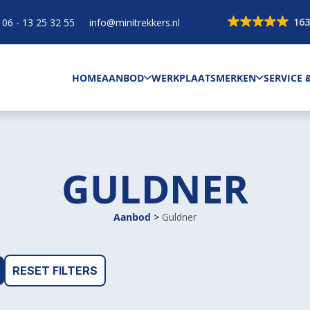
163
06 - 13 25 32 55
info@minitrekkers.nl
HOME
AANBOD
WERKPLAATS
MERKEN
SERVICE
GULDNER
Aanbod
>
Guldner
RESET FILTERS