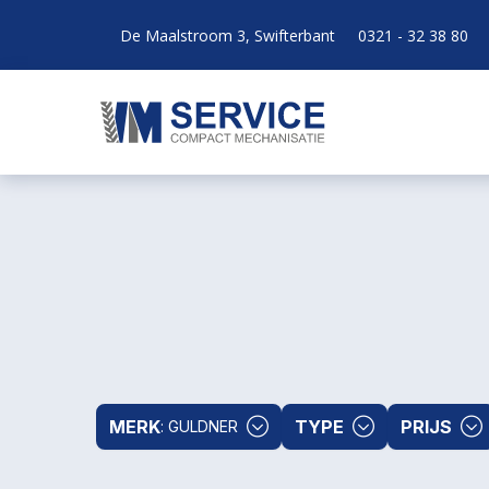
De Maalstroom 3, Swifterbant
0321 - 32 38 80
MERK
TYPE
PRIJS
: GULDNER