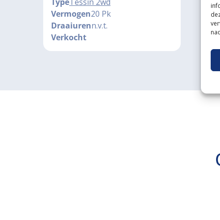
Type
Tessin 2wd
inf
Vermogen
20 Pk
dez
ver
Draaiuren
n.v.t.
nad
Verkocht