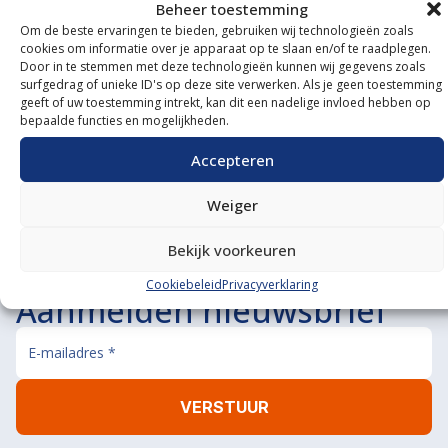
Beheer toestemming
Om de beste ervaringen te bieden, gebruiken wij technologieën zoals
cookies om informatie over je apparaat op te slaan en/of te raadplegen.
Onze showroom
Door in te stemmen met deze technologieën kunnen wij gegevens zoals
surfgedrag of unieke ID's op deze site verwerken. Als je geen toestemming
bezoeken?
geeft of uw toestemming intrekt, kan dit een nadelige invloed hebben op
bepaalde functies en mogelijkheden.
De koffie staat klaar!
Accepteren
BEL ONS
MAIL ONS
Weiger
Bekijk voorkeuren
Cookiebeleid
Privacyverklaring
Aanmelden nieuwsbrief