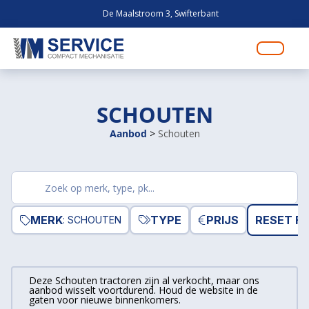
De Maalstroom 3, Swifterbant
SCHOUTEN
Aanbod
>
Schouten
Zoek
producten
MERK
TYPE
PRIJS
RESET FI
: SCHOUTEN
Deze Schouten tractoren zijn al verkocht, maar ons
aanbod wisselt voortdurend. Houd de website in de
gaten voor nieuwe binnenkomers.