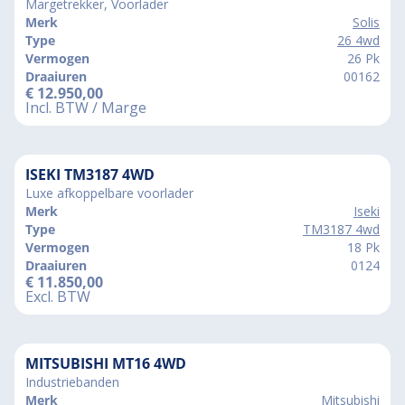
Margetrekker, Voorlader
Merk
Solis
Type
26 4wd
Vermogen
26 Pk
Draaiuren
00162
€
12.950,00
Incl. BTW / Marge
ISEKI TM3187 4WD
Luxe afkoppelbare voorlader
Merk
Iseki
Type
TM3187 4wd
Vermogen
18 Pk
Draaiuren
0124
€
11.850,00
Excl. BTW
MITSUBISHI MT16 4WD
Industriebanden
Merk
Mitsubishi