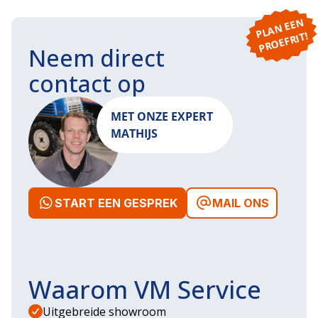
P
L
A
N
E
E
N
P
R
O
E
F
RI
T!
Neem direct
contact op
MET ONZE EXPERT
MATHIJS
START EEN GESPREK
MAIL ONS
Waarom VM Service
Uitgebreide showroom