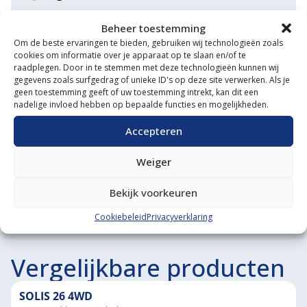
Eigen transportservice
Beheer toestemming
Om de beste ervaringen te bieden, gebruiken wij technologieën zoals
Gespecialiseerde werkplaats
cookies om informatie over je apparaat op te slaan en/of te
raadplegen. Door in te stemmen met deze technologieën kunnen wij
Diverse aanbouwwerktuigen
gegevens zoals surfgedrag of unieke ID's op deze site verwerken. Als je
geen toestemming geeft of uw toestemming intrekt, kan dit een
Grote voorraad minitrekkers
nadelige invloed hebben op bepaalde functies en mogelijkheden.
Grootste in kleine tractoren
Accepteren
Weiger
Bekijk voorkeuren
Cookiebeleid
Privacyverklaring
Vergelijkbare producten
SOLIS 26 4WD