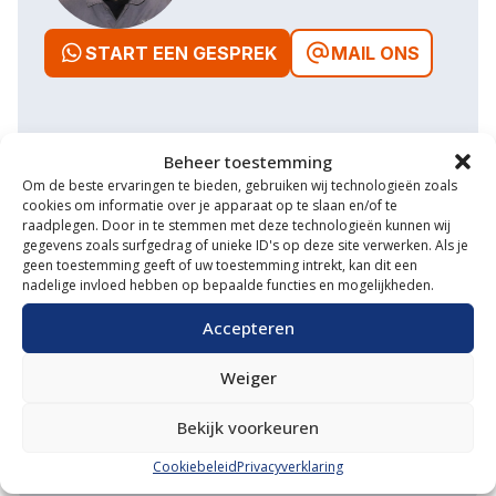
START EEN GESPREK
MAIL ONS
Beheer toestemming
Waarom VM Service
Om de beste ervaringen te bieden, gebruiken wij technologieën zoals
cookies om informatie over je apparaat op te slaan en/of te
Uitgebreide showroom
raadplegen. Door in te stemmen met deze technologieën kunnen wij
gegevens zoals surfgedrag of unieke ID's op deze site verwerken. Als je
Eigen transportservice
geen toestemming geeft of uw toestemming intrekt, kan dit een
nadelige invloed hebben op bepaalde functies en mogelijkheden.
Gespecialiseerde werkplaats
Accepteren
Diverse aanbouwwerktuigen
Weiger
Grote voorraad minitrekkers
Bekijk voorkeuren
Grootste in kleine tractoren
Cookiebeleid
Privacyverklaring