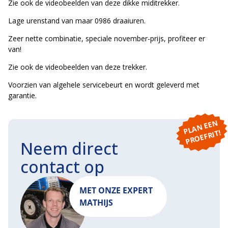
Zie ook de videobeelden van deze dikke miditrekker.
Lage urenstand van maar 0986 draaiuren.
Zeer nette combinatie, speciale november-prijs, profiteer er
van!
Zie ook de videobeelden van deze trekker.
Voorzien van algehele servicebeurt en wordt geleverd met
garantie.
P
L
A
N
E
E
N
P
R
O
E
F
RI
T!
Neem direct
contact op
MET ONZE EXPERT
MATHIJS