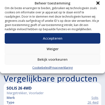
Beheer toestemming
Gespecialiseerde werkplaats
Om de beste ervaringen te bieden, gebruiken wij technologieën zoals
cookies om informatie over je apparaat op te slaan en/of te
Diverse aanbouwwerktuigen
raadplegen. Door in te stemmen met deze technologieën kunnen wij
gegevens zoals surfgedrag of unieke ID's op deze site verwerken. Als je
Grote voorraad minitrekkers
geen toestemming geeft of uw toestemming intrekt, kan dit een
nadelige invloed hebben op bepaalde functies en mogelijkheden.
Grootste in kleine tractoren
Accepteren
Weiger
Bekijk voorkeuren
Cookiebeleid
Privacyverklaring
Vergelijkbare producten
SOLIS 26 4WD
Margetrekker, Voorlader
Merk
Solis
Type
26 4wd