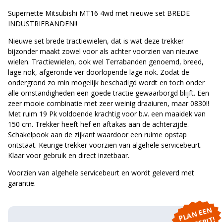
Supernette Mitsubishi MT16 4wd met nieuwe set BREDE
INDUSTRIEBANDEN!!
Nieuwe set brede tractiewielen, dat is wat deze trekker
bijzonder maakt zowel voor als achter voorzien van nieuwe
wielen. Tractiewielen, ook wel Terrabanden genoemd, breed,
lage nok, afgeronde ver doorlopende lage nok. Zodat de
ondergrond zo min mogelijk beschadigd wordt en toch onder
alle omstandigheden een goede tractie gewaarborgd blijft. Een
zeer mooie combinatie met zeer weinig draaiuren, maar 0830!!
Met ruim 19 Pk voldoende krachtig voor b.v. een maaidek van
150 cm. Trekker heeft hef en aftakas aan de achterzijde.
Schakelpook aan de zijkant waardoor een ruime opstap
ontstaat. Keurige trekker voorzien van algehele servicebeurt.
Klaar voor gebruik en direct inzetbaar.
Voorzien van algehele servicebeurt en wordt geleverd met
garantie.
P
L
A
N
E
E
N
P
R
O
E
F
RI