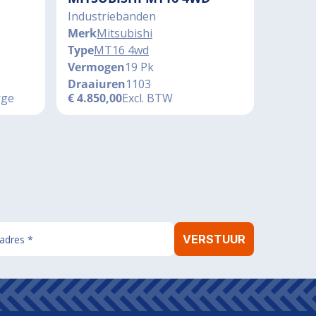
Industriebanden
Merk
Mitsubishi
Type
MT16 4wd
Vermogen
19 Pk
Draaiuren
1103
rge
€
4.850,00
Excl. BTW