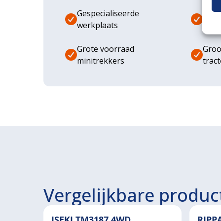
Gespecialiseerde
Dive
werkplaats
aanb
Grote voorraad
Groo
minitrekkers
trac
Vergelijkbare produc
ISEKI TM3187 4WD
RIPP