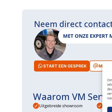
Neem direct contac
MET ONZE EXPERT 
START EEN GESPREK
MAIL 
Om 
inf
dez
Waarom VM Servi
ver
nad
Uitgebreide showroom
Eige