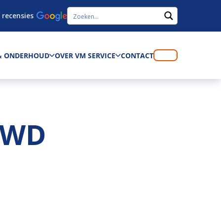
 recensies
 & ONDERHOUD
OVER VM SERVICE
CONTACT
4WD