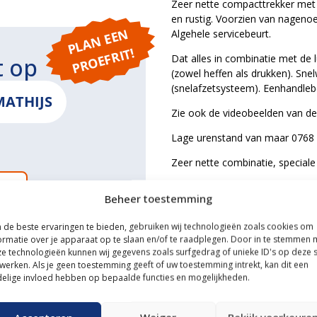
Zeer nette compacttrekker met 
en rustig. Voorzien van nagenoeg
P
L
A
N
E
E
N
P
R
O
E
F
RI
Algehele servicebeurt.
T!
Dat alles in combinatie met de
t op
(zowel heffen als drukken). Sne
(snelafzetsysteem). Eenhandlebed
MATHIJS
Zie ook de videobeelden van dez
Lage urenstand van maar 0768 
Zeer nette combinatie, speciale 
ONS
Zie ook de videobeelden van de
Beheer toestemming
Voorzien van algehele servicebe
de beste ervaringen te bieden, gebruiken wij technologieën zoals cookies om
ormatie over je apparaat op te slaan en/of te raadplegen. Door in te stemmen 
e technologieën kunnen wij gegevens zoals surfgedrag of unieke ID's op deze s
ce
werken. Als je geen toestemming geeft of uw toestemming intrekt, kan dit een
elige invloed hebben op bepaalde functies en mogelijkheden.
n transportservice