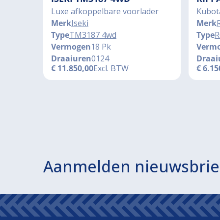
Luxe afkoppelbare voorlader
Kubot
Merk
Iseki
Merk
Type
TM3187 4wd
Type
R
Vermogen
18 Pk
Verm
Draaiuren
0124
Draai
€
11.850,00
Excl. BTW
€
6.15
Aanmelden nieuwsbrie