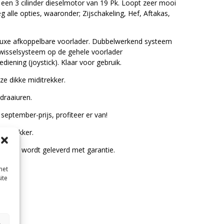
een 3 cilinder dieselmotor van 19 Pk. Loopt zeer mooi
 alle opties, waaronder; Zijschakeling, Hef, Aftakas,
 luxe afkoppelbare voorlader. Dubbelwerkend systeem
lwisselsysteem op de gehele voorlader
iening (joystick). Klaar voor gebruik.
e dikke miditrekker.
draaiuren.
september-prijs, profiteer er van!
ze trekker.
urt en wordt geleverd met garantie.
met
ite