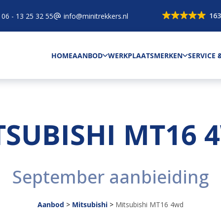
163
06 - 13 25 32 55
info@minitrekkers.nl
HOME
AANBOD
WERKPLAATS
MERKEN
SERVICE
TSUBISHI MT16 
September aanbieiding
Aanbod
>
Mitsubishi
>
Mitsubishi MT16 4wd