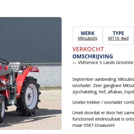
MERK
TYPE
Mitsubishi
MT16 4wd
VERKOCHT
OMSCHRIJVING
— VMService ’s Lands Grootste 
September aanbieding; Mitsubi
voorlader. Zeer gangbare Mitsub
zijschakeling, hef, aftakas, tops
Unieke trekker / voorlader comb
Uniek doordat er door het sam
functioneel eindresultaat is o
maar 0587 Draaiuren!