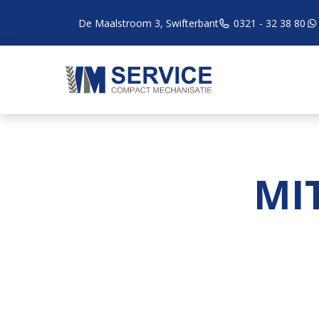
De Maalstroom 3, Swifterbant
0321 - 32 38 80
MI