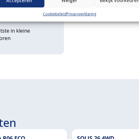
Accepteren
Weiger
Bekijk voorkeure
rse
Cookiebeleid
Privacyverklaring
ouwwerktuigen
tste in kleine
toren
ten
A R06 ECO
SOLIS 26 4WD