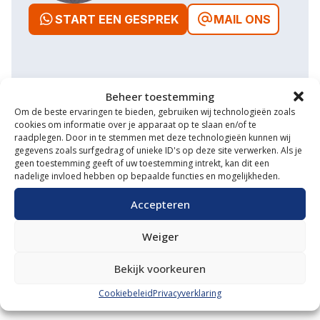
START EEN GESPREK
MAIL ONS
Beheer toestemming
Waarom VM Service
Om de beste ervaringen te bieden, gebruiken wij technologieën zoals
cookies om informatie over je apparaat op te slaan en/of te
Uitgebreide showroom
raadplegen. Door in te stemmen met deze technologieën kunnen wij
gegevens zoals surfgedrag of unieke ID's op deze site verwerken. Als je
Eigen transportservice
geen toestemming geeft of uw toestemming intrekt, kan dit een
nadelige invloed hebben op bepaalde functies en mogelijkheden.
Gespecialiseerde werkplaats
Accepteren
Diverse aanbouwwerktuigen
Weiger
Grote voorraad minitrekkers
Bekijk voorkeuren
Grootste in kleine tractoren
Cookiebeleid
Privacyverklaring