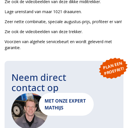
Zie ook de videobeelden van deze dikke miditrekker.
Lage urenstand van maar 1021 draaiuren.
Zeer nette combinatie, speciale augustus-prijs, profiteer er van!
Zie ook de videobeelden van deze trekker.
Voorzien van algehele servicebeurt en wordt geleverd met
garantie.
P
L
A
N
E
E
N
P
R
O
E
F
RI
T!
Neem direct
contact op
MET ONZE EXPERT
MATHIJS