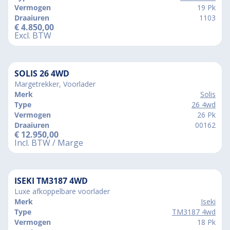
Vermogen
19 Pk
Draaiuren
1103
€
4.850,00
Excl. BTW
SOLIS 26 4WD
Margetrekker, Voorlader
Merk
Solis
Type
26 4wd
Vermogen
26 Pk
Draaiuren
00162
€
12.950,00
Incl. BTW / Marge
ISEKI TM3187 4WD
Luxe afkoppelbare voorlader
Merk
Iseki
Type
TM3187 4wd
Vermogen
18 Pk