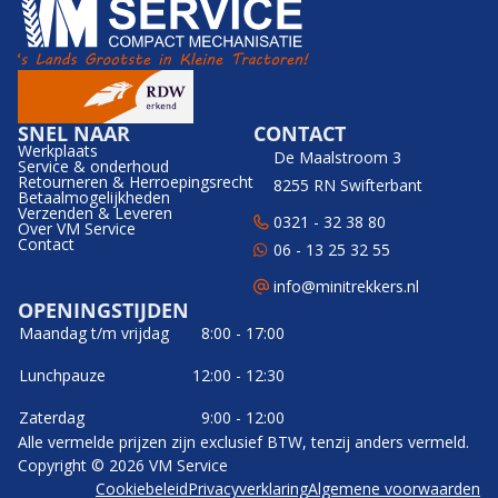
SNEL NAAR
CONTACT
Werkplaats
De Maalstroom 3
Service & onderhoud
Retourneren & Herroepingsrecht
8255 RN Swifterbant
Betaalmogelijkheden
Verzenden & Leveren
0321 - 32 38 80
Over VM Service
Contact
06 - 13 25 32 55
info@minitrekkers.nl
OPENINGSTIJDEN
Maandag t/m vrijdag
8:00 - 17:00
Lunchpauze
12:00 - 12:30
Zaterdag
9:00 - 12:00
Alle vermelde prijzen zijn exclusief BTW, tenzij anders vermeld.
Copyright © 2026 VM Service
Cookiebeleid
Privacyverklaring
Algemene voorwaarden