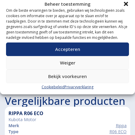
Beheer toestemming
Gespecialiseerde werkplaats
Om de beste ervaringen te bieden, gebruiken wij technologieën zoals
cookies om informatie over je apparaat op te slaan en/of te
Diverse aanbouwwerktuigen
raadplegen. Door in te stemmen met deze technologieën kunnen wij
gegevens zoals surfgedrag of unieke ID's op deze site verwerken. Als je
Grote voorraad minitrekkers
geen toestemming geeft of uw toestemming intrekt, kan dit een
nadelige invloed hebben op bepaalde functies en mogelijkheden.
Grootste in kleine tractoren
Accepteren
Weiger
Bekijk voorkeuren
Cookiebeleid
Privacyverklaring
Vergelijkbare producten
RIPPA R06 ECO
Kubota Motor
Merk
Rippa
Type
R06 ECO