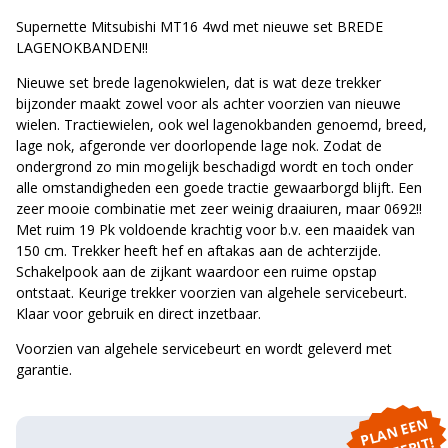
Supernette Mitsubishi MT16 4wd met nieuwe set BREDE
LAGENOKBANDEN!!
Nieuwe set brede lagenokwielen, dat is wat deze trekker
bijzonder maakt zowel voor als achter voorzien van nieuwe
wielen. Tractiewielen, ook wel lagenokbanden genoemd, breed,
lage nok, afgeronde ver doorlopende lage nok. Zodat de
ondergrond zo min mogelijk beschadigd wordt en toch onder
alle omstandigheden een goede tractie gewaarborgd blijft. Een
zeer mooie combinatie met zeer weinig draaiuren, maar 0692!!
Met ruim 19 Pk voldoende krachtig voor b.v. een maaidek van
150 cm. Trekker heeft hef en aftakas aan de achterzijde.
Schakelpook aan de zijkant waardoor een ruime opstap
ontstaat. Keurige trekker voorzien van algehele servicebeurt.
Klaar voor gebruik en direct inzetbaar.
Voorzien van algehele servicebeurt en wordt geleverd met
garantie.
P
L
A
N
E
E
N
P
R
O
E
F
RI