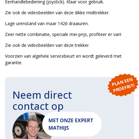
Eenhandlebediening (joystick). Klaar voor gebruik.
Zie ook de videobeelden van deze dikke miditrekker.
Lage urenstand van maar 1426 draaiuren.
Zeer nette combinatie, speciale mei-prijs, profiteer er van!
Zie ook de videobeelden van deze trekker.
Voorzien van algehele servicebeurt en wordt geleverd met
garantie.
P
L
A
N
E
E
N
P
R
O
E
F
RI
T!
Neem direct
contact op
MET ONZE EXPERT
MATHIJS