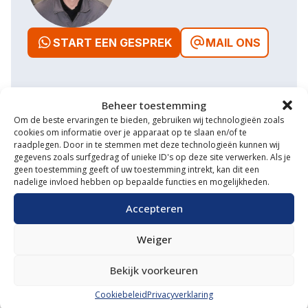
START EEN GESPREK
MAIL ONS
Beheer toestemming
Waarom VM Service
Om de beste ervaringen te bieden, gebruiken wij technologieën zoals
cookies om informatie over je apparaat op te slaan en/of te
raadplegen. Door in te stemmen met deze technologieën kunnen wij
Uitgebreide showroom
gegevens zoals surfgedrag of unieke ID's op deze site verwerken. Als je
geen toestemming geeft of uw toestemming intrekt, kan dit een
Eigen transportservice
nadelige invloed hebben op bepaalde functies en mogelijkheden.
Gespecialiseerde werkplaats
Accepteren
Diverse aanbouwwerktuigen
Weiger
Grote voorraad minitrekkers
Bekijk voorkeuren
Grootste in kleine tractoren
Cookiebeleid
Privacyverklaring